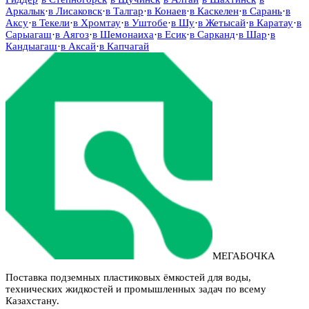
Аркалык
·
в
Лисаковск
·
в
Талгар
·
в
Конаев
·
в
Каскелен
·
в
Сарань
·
в
Аксу
·
в
Текели
·
в
Хромтау
·
в
Уштобе
·
в
Шу
·
в
Жетысай
·
в
Каратау
·
в
Сарыагаш
·
в
Аягоз
·
в
Шемонаиха
·
в
Есик
·
в
Сарканд
·
в
Шар
·
в
Кандыагаш
·
в
Аксай
·
в
Капчагай
МЕГАБОЧКА
Поставка подземных пластиковых ёмкостей для воды,
технических жидкостей и промышленных задач по всему
Казахстану.