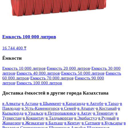
Емкость 100 000 литров
16 744 400 ₸
Ёмкости
Емкость 10 000 литров
·
Емкость 20 000 литров
·
Емкость 30 000
литров
·
Емкость 40 000 литров
·
Емкость 50 000 литров
·
Емкость
60 000 литров
·
Емкость 70 000 литров
·
Емкость 90 000
литров
·
Емкость 100 000 литров
Доставка ёмкостей в другие города Казахстана
в
Алматы
·
в
Астана
·
в
Шымкент
·
в
Караганда
·
в
Актобе
·
в
Тараз
·
в
Павлодар
·
в
Усть-Каменогорск
·
в
Семей
·
в
Атырау
·
в
Костанай
·
в
Кызылорда
·
в
Уральск
·
в
Петропавловск
·
в
Актау
·
в
Темиртау
·
в
Туркестан
·
в
Кокшетау
·
в
Талдыкорган
·
в
Экибастуз
·
в
Рудный
·
в
Жанаозен
·
в
Жезказган
·
в
Балхаш
·
в
Кентау
·
в
Сатпаев
·
в
Кульсары
·
в
Риддер
·
в
Степногорск
·
в
Щучинск
·
в
Алтай
·
в
Шахтинск
·
в