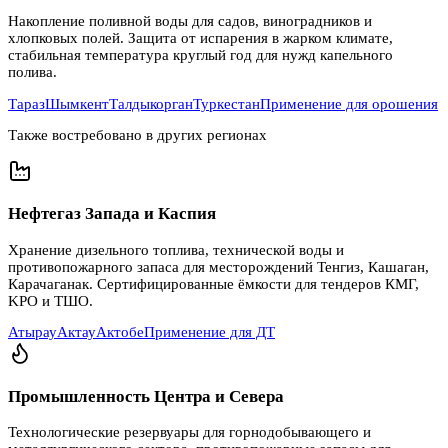
Накопление поливной воды для садов, виноградников и
хлопковых полей. Защита от испарения в жарком климате,
стабильная температура круглый год для нужд капельного
полива.
Тараз
Шымкент
Талдыкорган
Туркестан
Применение для орошения
Также востребовано в других регионах
Нефтегаз Запада и Каспия
Хранение дизельного топлива, технической воды и
противопожарного запаса для месторождений Тенгиз, Кашаган,
Карачаганак. Сертифицированные ёмкости для тендеров КМГ,
KPO и ТШО.
Атырау
Актау
Актобе
Применение для ДТ
Промышленность Центра и Севера
Технологические резервуары для горнодобывающего и