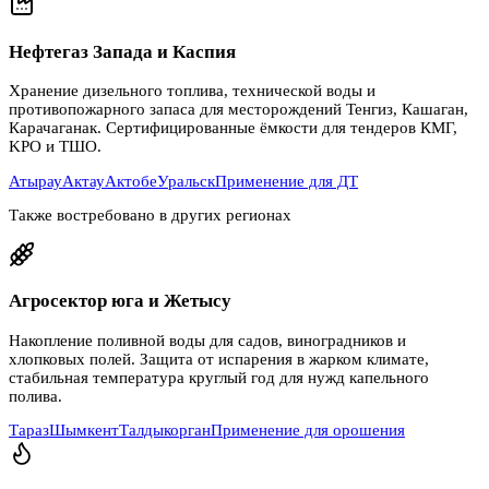
Нефтегаз Запада и Каспия
Хранение дизельного топлива, технической воды и
противопожарного запаса для месторождений Тенгиз, Кашаган,
Карачаганак. Сертифицированные ёмкости для тендеров КМГ,
KPO и ТШО.
Атырау
Актау
Актобе
Уральск
Применение для ДТ
Также востребовано в других регионах
Агросектор юга и Жетысу
Накопление поливной воды для садов, виноградников и
хлопковых полей. Защита от испарения в жарком климате,
стабильная температура круглый год для нужд капельного
полива.
Тараз
Шымкент
Талдыкорган
Применение для орошения