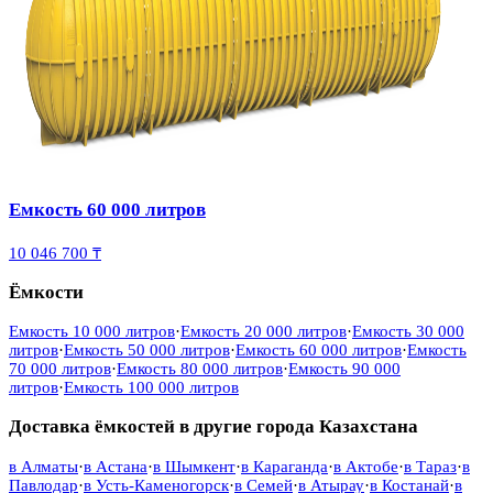
Емкость 60 000 литров
10 046 700 ₸
Ёмкости
Емкость 10 000 литров
·
Емкость 20 000 литров
·
Емкость 30 000
литров
·
Емкость 50 000 литров
·
Емкость 60 000 литров
·
Емкость
70 000 литров
·
Емкость 80 000 литров
·
Емкость 90 000
литров
·
Емкость 100 000 литров
Доставка ёмкостей в другие города Казахстана
в
Алматы
·
в
Астана
·
в
Шымкент
·
в
Караганда
·
в
Актобе
·
в
Тараз
·
в
Павлодар
·
в
Усть-Каменогорск
·
в
Семей
·
в
Атырау
·
в
Костанай
·
в