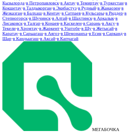
Кызылорда
·
в
Петропавловск
·
в
Актау
·
в
Темиртау
·
в
Туркестан
·
в
Кокшетау
·
в
Талдыкорган
·
в
Экибастуз
·
в
Рудный
·
в
Жанаозен
·
в
Жезказган
·
в
Балхаш
·
в
Кентау
·
в
Сатпаев
·
в
Кульсары
·
в
Риддер
·
в
Степногорск
·
в
Щучинск
·
в
Алтай
·
в
Шахтинск
·
в
Аркалык
·
в
Лисаковск
·
в
Талгар
·
в
Конаев
·
в
Каскелен
·
в
Сарань
·
в
Аксу
·
в
Текели
·
в
Хромтау
·
в
Жаркент
·
в
Уштобе
·
в
Шу
·
в
Жетысай
·
в
Каратау
·
в
Сарыагаш
·
в
Аягоз
·
в
Шемонаиха
·
в
Есик
·
в
Сарканд
·
в
Шар
·
в
Кандыагаш
·
в
Аксай
·
в
Капчагай
МЕГАБОЧКА