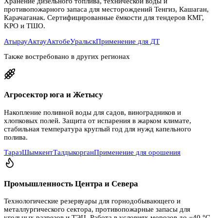
Хранение дизельного топлива, технической воды и
противопожарного запаса для месторождений Тенгиз, Кашаган,
Карачаганак. Сертифицированные ёмкости для тендеров КМГ,
KPO и ТШО.
Атырау
Актау
Актобе
Уральск
Применение для ДТ
Также востребовано в других регионах
Агросектор юга и Жетысу
Накопление поливной воды для садов, виноградников и
хлопковых полей. Защита от испарения в жарком климате,
стабильная температура круглый год для нужд капельного
полива.
Тараз
Шымкент
Талдыкорган
Применение для орошения
Промышленность Центра и Севера
Технологические резервуары для горнодобывающего и
металлургического сектора, противопожарные запасы для
угольных разрезов и ТЭЦ. Работа в условиях морозов до −40 °C.