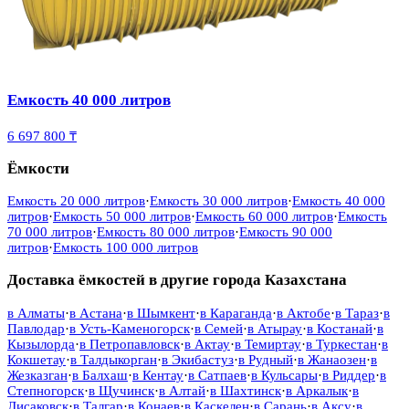
Емкость 40 000 литров
6 697 800 ₸
Ёмкости
Емкость 20 000 литров
·
Емкость 30 000 литров
·
Емкость 40 000
литров
·
Емкость 50 000 литров
·
Емкость 60 000 литров
·
Емкость
70 000 литров
·
Емкость 80 000 литров
·
Емкость 90 000
литров
·
Емкость 100 000 литров
Доставка ёмкостей в другие города Казахстана
в
Алматы
·
в
Астана
·
в
Шымкент
·
в
Караганда
·
в
Актобе
·
в
Тараз
·
в
Павлодар
·
в
Усть-Каменогорск
·
в
Семей
·
в
Атырау
·
в
Костанай
·
в
Кызылорда
·
в
Петропавловск
·
в
Актау
·
в
Темиртау
·
в
Туркестан
·
в
Кокшетау
·
в
Талдыкорган
·
в
Экибастуз
·
в
Рудный
·
в
Жанаозен
·
в
Жезказган
·
в
Балхаш
·
в
Кентау
·
в
Сатпаев
·
в
Кульсары
·
в
Риддер
·
в
Степногорск
·
в
Щучинск
·
в
Алтай
·
в
Шахтинск
·
в
Аркалык
·
в
Лисаковск
·
в
Талгар
·
в
Конаев
·
в
Каскелен
·
в
Сарань
·
в
Аксу
·
в