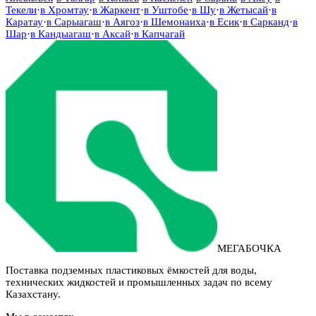
Текели
·
в
Хромтау
·
в
Жаркент
·
в
Уштобе
·
в
Шу
·
в
Жетысай
·
в
Каратау
·
в
Сарыагаш
·
в
Аягоз
·
в
Шемонаиха
·
в
Есик
·
в
Сарканд
·
в
Шар
·
в
Кандыагаш
·
в
Аксай
·
в
Капчагай
МЕГАБОЧКА
Поставка подземных пластиковых ёмкостей для воды,
технических жидкостей и промышленных задач по всему
Казахстану.