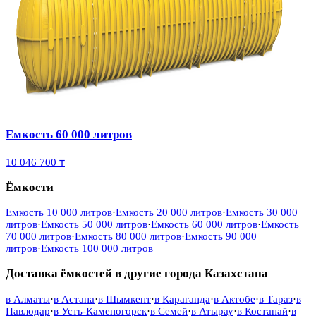
Емкость 60 000 литров
10 046 700 ₸
Ёмкости
Емкость 10 000 литров
·
Емкость 20 000 литров
·
Емкость 30 000
литров
·
Емкость 50 000 литров
·
Емкость 60 000 литров
·
Емкость
70 000 литров
·
Емкость 80 000 литров
·
Емкость 90 000
литров
·
Емкость 100 000 литров
Доставка ёмкостей в другие города Казахстана
в
Алматы
·
в
Астана
·
в
Шымкент
·
в
Караганда
·
в
Актобе
·
в
Тараз
·
в
Павлодар
·
в
Усть-Каменогорск
·
в
Семей
·
в
Атырау
·
в
Костанай
·
в