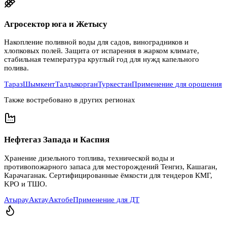
Агросектор юга и Жетысу
Накопление поливной воды для садов, виноградников и
хлопковых полей. Защита от испарения в жарком климате,
стабильная температура круглый год для нужд капельного
полива.
Тараз
Шымкент
Талдыкорган
Туркестан
Применение для орошения
Также востребовано в других регионах
Нефтегаз Запада и Каспия
Хранение дизельного топлива, технической воды и
противопожарного запаса для месторождений Тенгиз, Кашаган,
Карачаганак. Сертифицированные ёмкости для тендеров КМГ,
KPO и ТШО.
Атырау
Актау
Актобе
Применение для ДТ