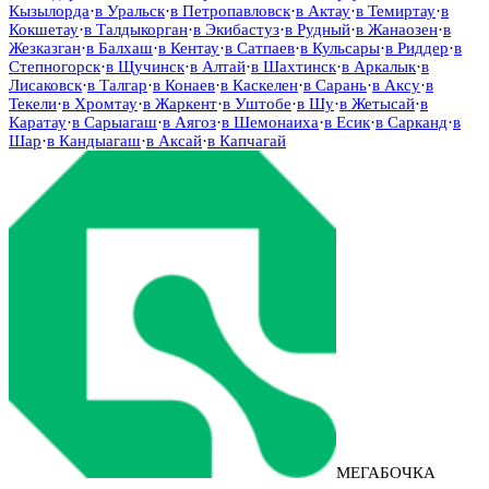
Кызылорда
·
в
Уральск
·
в
Петропавловск
·
в
Актау
·
в
Темиртау
·
в
Кокшетау
·
в
Талдыкорган
·
в
Экибастуз
·
в
Рудный
·
в
Жанаозен
·
в
Жезказган
·
в
Балхаш
·
в
Кентау
·
в
Сатпаев
·
в
Кульсары
·
в
Риддер
·
в
Степногорск
·
в
Щучинск
·
в
Алтай
·
в
Шахтинск
·
в
Аркалык
·
в
Лисаковск
·
в
Талгар
·
в
Конаев
·
в
Каскелен
·
в
Сарань
·
в
Аксу
·
в
Текели
·
в
Хромтау
·
в
Жаркент
·
в
Уштобе
·
в
Шу
·
в
Жетысай
·
в
Каратау
·
в
Сарыагаш
·
в
Аягоз
·
в
Шемонаиха
·
в
Есик
·
в
Сарканд
·
в
Шар
·
в
Кандыагаш
·
в
Аксай
·
в
Капчагай
МЕГАБОЧКА