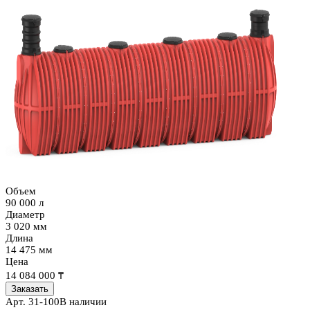
Объем
90 000 л
Диаметр
3 020 мм
Длина
14 475 мм
Цена
14 084 000 ₸
Заказать
Арт.
31-100
В наличии