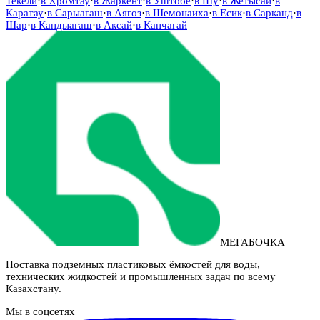
Текели
·
в
Хромтау
·
в
Жаркент
·
в
Уштобе
·
в
Шу
·
в
Жетысай
·
в
Каратау
·
в
Сарыагаш
·
в
Аягоз
·
в
Шемонаиха
·
в
Есик
·
в
Сарканд
·
в
Шар
·
в
Кандыагаш
·
в
Аксай
·
в
Капчагай
МЕГАБОЧКА
Поставка подземных пластиковых ёмкостей для воды,
технических жидкостей и промышленных задач по всему
Казахстану.
Мы в соцсетях