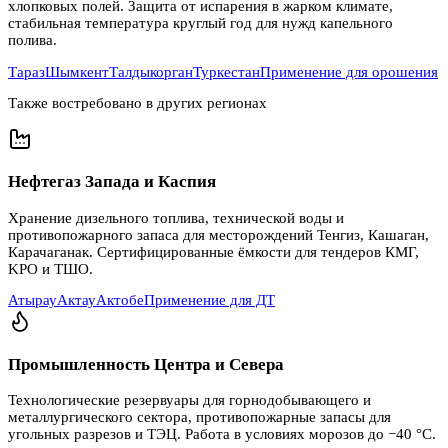
хлопковых полей. Защита от испарения в жарком климате,
стабильная температура круглый год для нужд капельного
полива.
Тараз
Шымкент
Талдыкорган
Туркестан
Применение для орошения
Также востребовано в других регионах
Нефтегаз Запада и Каспия
Хранение дизельного топлива, технической воды и
противопожарного запаса для месторождений Тенгиз, Кашаган,
Карачаганак. Сертифицированные ёмкости для тендеров КМГ,
KPO и ТШО.
Атырау
Актау
Актобе
Применение для ДТ
Промышленность Центра и Севера
Технологические резервуары для горнодобывающего и
металлургического сектора, противопожарные запасы для
угольных разрезов и ТЭЦ. Работа в условиях морозов до −40 °C.