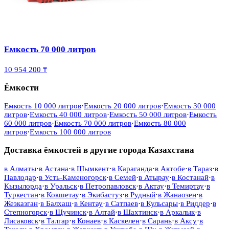
Емкость 70 000 литров
10 954 200 ₸
Ёмкости
Емкость 10 000 литров
·
Емкость 20 000 литров
·
Емкость 30 000
литров
·
Емкость 40 000 литров
·
Емкость 50 000 литров
·
Емкость
60 000 литров
·
Емкость 70 000 литров
·
Емкость 80 000
литров
·
Емкость 100 000 литров
Доставка ёмкостей в другие города Казахстана
в
Алматы
·
в
Астана
·
в
Шымкент
·
в
Караганда
·
в
Актобе
·
в
Тараз
·
в
Павлодар
·
в
Усть-Каменогорск
·
в
Семей
·
в
Атырау
·
в
Костанай
·
в
Кызылорда
·
в
Уральск
·
в
Петропавловск
·
в
Актау
·
в
Темиртау
·
в
Туркестан
·
в
Кокшетау
·
в
Экибастуз
·
в
Рудный
·
в
Жанаозен
·
в
Жезказган
·
в
Балхаш
·
в
Кентау
·
в
Сатпаев
·
в
Кульсары
·
в
Риддер
·
в
Степногорск
·
в
Щучинск
·
в
Алтай
·
в
Шахтинск
·
в
Аркалык
·
в
Лисаковск
·
в
Талгар
·
в
Конаев
·
в
Каскелен
·
в
Сарань
·
в
Аксу
·
в