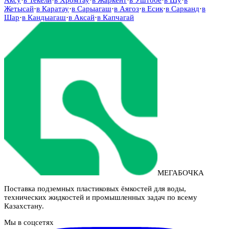
Жетысай
·
в
Каратау
·
в
Сарыагаш
·
в
Аягоз
·
в
Есик
·
в
Сарканд
·
в
Шар
·
в
Кандыагаш
·
в
Аксай
·
в
Капчагай
МЕГАБОЧКА
Поставка подземных пластиковых ёмкостей для воды,
технических жидкостей и промышленных задач по всему
Казахстану.
Мы в соцсетях