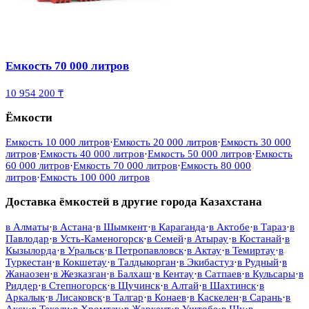
Емкость 70 000 литров
10 954 200 ₸
Ёмкости
Емкость 10 000 литров
·
Емкость 20 000 литров
·
Емкость 30 000
литров
·
Емкость 40 000 литров
·
Емкость 50 000 литров
·
Емкость
60 000 литров
·
Емкость 70 000 литров
·
Емкость 80 000
литров
·
Емкость 100 000 литров
Доставка ёмкостей в другие города Казахстана
в
Алматы
·
в
Астана
·
в
Шымкент
·
в
Караганда
·
в
Актобе
·
в
Тараз
·
в
Павлодар
·
в
Усть-Каменогорск
·
в
Семей
·
в
Атырау
·
в
Костанай
·
в
Кызылорда
·
в
Уральск
·
в
Петропавловск
·
в
Актау
·
в
Темиртау
·
в
Туркестан
·
в
Кокшетау
·
в
Талдыкорган
·
в
Экибастуз
·
в
Рудный
·
в
Жанаозен
·
в
Жезказган
·
в
Балхаш
·
в
Кентау
·
в
Сатпаев
·
в
Кульсары
·
в
Риддер
·
в
Степногорск
·
в
Щучинск
·
в
Алтай
·
в
Шахтинск
·
в
Аркалык
·
в
Лисаковск
·
в
Талгар
·
в
Конаев
·
в
Каскелен
·
в
Сарань
·
в
Аксу
·
в
Текели
·
в
Хромтау
·
в
Жаркент
·
в
Уштобе
·
в
Шу
·
в