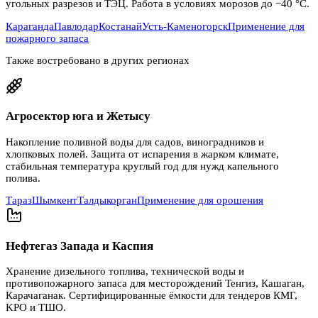
угольных разрезов и ТЭЦ. Работа в условиях морозов до −40 °C.
Караганда
Павлодар
Костанай
Усть-Каменогорск
Применение для
пожарного запаса
Также востребовано в других регионах
Агросектор юга и Жетысу
Накопление поливной воды для садов, виноградников и
хлопковых полей. Защита от испарения в жарком климате,
стабильная температура круглый год для нужд капельного
полива.
Тараз
Шымкент
Талдыкорган
Применение для орошения
Нефтегаз Запада и Каспия
Хранение дизельного топлива, технической воды и
противопожарного запаса для месторождений Тенгиз, Кашаган,
Карачаганак. Сертифицированные ёмкости для тендеров КМГ,
KPO и ТШО.