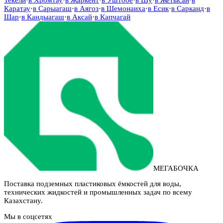
Каратау
·
в
Сарыагаш
·
в
Аягоз
·
в
Шемонаиха
·
в
Есик
·
в
Сарканд
·
в
Шар
·
в
Кандыагаш
·
в
Аксай
·
в
Капчагай
МЕГАБОЧКА
Поставка подземных пластиковых ёмкостей для воды,
технических жидкостей и промышленных задач по всему
Казахстану.
Мы в соцсетях