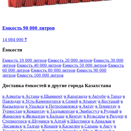
Емкость 90 000 литров
14 084 000 ₸
Ёмкости
Емкость 10 000 литров
·
Емкость 20 000 литров
·
Емкость 30 000
литров
·
Емкость 40 000 литров
·
Емкость 50 000 литров
·
Емкость
60 000 литров
·
Емкость 80 000 литров
·
Емкость 90 000
литров
·
Емкость 100 000 литров
Доставка ёмкостей в другие города Казахстана
в
Алматы
·
в
Астана
·
в
Шымкент
·
в
Караганда
·
в
Актобе
·
в
Тараз
·
в
Павлодар
·
в
Усть-Каменогорск
·
в
Семей
·
в
Атырау
·
в
Костанай
·
в
Кызылорда
·
в
Уральск
·
в
Петропавловск
·
в
Актау
·
в
Темиртау
·
в
Туркестан
·
в
Кокшетау
·
в
Талдыкорган
·
в
Экибастуз
·
в
Рудный
·
в
Жанаозен
·
в
Жезказган
·
в
Балхаш
·
в
Кентау
·
в
Кульсары
·
в
Риддер
·
в
Степногорск
·
в
Щучинск
·
в
Алтай
·
в
Шахтинск
·
в
Аркалык
·
в
Лисаковск
·
в
Талгар
·
в
Конаев
·
в
Каскелен
·
в
Сарань
·
в
Аксу
·
в
Текели
·
в
Хромтау
·
в
Жаркент
·
в
Уштобе
·
в
Шу
·
в
Жетысай
·
в