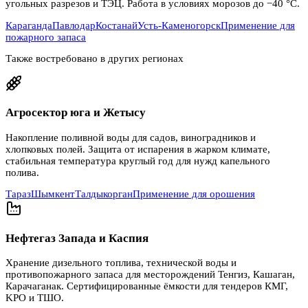
угольных разрезов и ТЭЦ. Работа в условиях морозов до −40 °C.
Караганда
Павлодар
Костанай
Усть-Каменогорск
Применение для
пожарного запаса
Также востребовано в других регионах
Агросектор юга и Жетысу
Накопление поливной воды для садов, виноградников и
хлопковых полей. Защита от испарения в жарком климате,
стабильная температура круглый год для нужд капельного
полива.
Тараз
Шымкент
Талдыкорган
Применение для орошения
Нефтегаз Запада и Каспия
Хранение дизельного топлива, технической воды и
противопожарного запаса для месторождений Тенгиз, Кашаган,
Карачаганак. Сертифицированные ёмкости для тендеров КМГ,
KPO и ТШО.