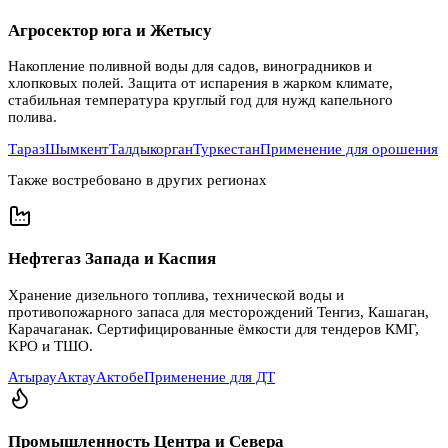
Агросектор юга и Жетысу
Накопление поливной воды для садов, виноградников и
хлопковых полей. Защита от испарения в жарком климате,
стабильная температура круглый год для нужд капельного
полива.
Тараз
Шымкент
Талдыкорган
Туркестан
Применение для орошения
Также востребовано в других регионах
Нефтегаз Запада и Каспия
Хранение дизельного топлива, технической воды и
противопожарного запаса для месторождений Тенгиз, Кашаган,
Карачаганак. Сертифицированные ёмкости для тендеров КМГ,
KPO и ТШО.
Атырау
Актау
Актобе
Применение для ДТ
Промышленность Центра и Севера