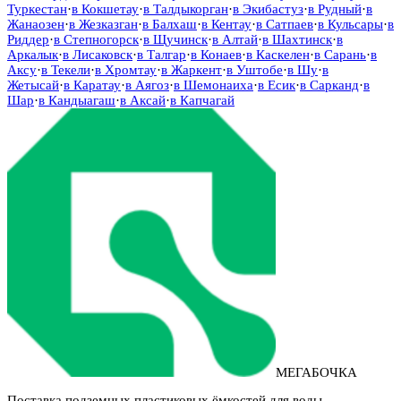
Туркестан
·
в
Кокшетау
·
в
Талдыкорган
·
в
Экибастуз
·
в
Рудный
·
в
Жанаозен
·
в
Жезказган
·
в
Балхаш
·
в
Кентау
·
в
Сатпаев
·
в
Кульсары
·
в
Риддер
·
в
Степногорск
·
в
Щучинск
·
в
Алтай
·
в
Шахтинск
·
в
Аркалык
·
в
Лисаковск
·
в
Талгар
·
в
Конаев
·
в
Каскелен
·
в
Сарань
·
в
Аксу
·
в
Текели
·
в
Хромтау
·
в
Жаркент
·
в
Уштобе
·
в
Шу
·
в
Жетысай
·
в
Каратау
·
в
Аягоз
·
в
Шемонаиха
·
в
Есик
·
в
Сарканд
·
в
Шар
·
в
Кандыагаш
·
в
Аксай
·
в
Капчагай
МЕГАБОЧКА
Поставка подземных пластиковых ёмкостей для воды,