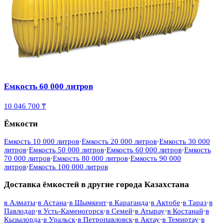
Емкость 60 000 литров
10 046 700 ₸
Ёмкости
Емкость 10 000 литров
·
Емкость 20 000 литров
·
Емкость 30 000
литров
·
Емкость 50 000 литров
·
Емкость 60 000 литров
·
Емкость
70 000 литров
·
Емкость 80 000 литров
·
Емкость 90 000
литров
·
Емкость 100 000 литров
Доставка ёмкостей в другие города Казахстана
в
Алматы
·
в
Астана
·
в
Шымкент
·
в
Караганда
·
в
Актобе
·
в
Тараз
·
в
Павлодар
·
в
Усть-Каменогорск
·
в
Семей
·
в
Атырау
·
в
Костанай
·
в
Кызылорда
·
в
Уральск
·
в
Петропавловск
·
в
Актау
·
в
Темиртау
·
в