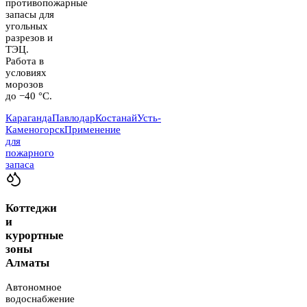
противопожарные
запасы для
угольных
разрезов и
ТЭЦ.
Работа в
условиях
морозов
до −40 °C.
Караганда
Павлодар
Костанай
Усть-
Каменогорск
Применение
для
пожарного
запаса
Коттеджи
и
курортные
зоны
Алматы
Автономное
водоснабжение