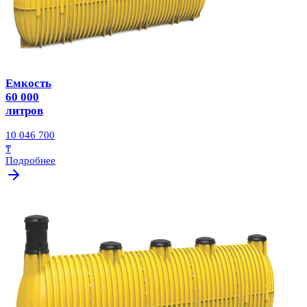
Емкость
60 000
литров
10 046 700
₸
Подробнее