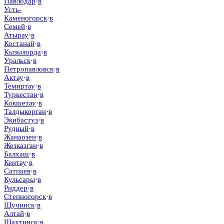
Павлодар
·
в
Усть-
Каменогорск
·
в
Семей
·
в
Атырау
·
в
Костанай
·
в
Кызылорда
·
в
Уральск
·
в
Петропавловск
·
в
Актау
·
в
Темиртау
·
в
Туркестан
·
в
Кокшетау
·
в
Талдыкорган
·
в
Экибастуз
·
в
Рудный
·
в
Жанаозен
·
в
Жезказган
·
в
Балхаш
·
в
Кентау
·
в
Сатпаев
·
в
Кульсары
·
в
Риддер
·
в
Степногорск
·
в
Щучинск
·
в
Алтай
·
в
Шахтинск
·
в