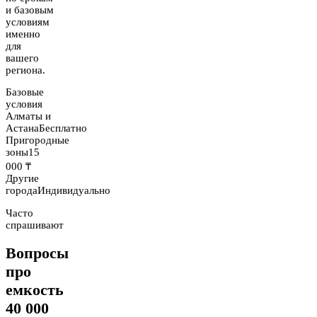
и базовым
условиям
именно
для
вашего
региона.
Базовые
условия
Алматы и
Астана
Бесплатно
Пригородные
зоны
15
000 ₸
Другие
города
Индивидуально
Часто
спрашивают
Вопросы
про
емкость
40 000