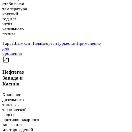
стабильная
температура
круглый
год для
нужд
капельного
полива.
Тараз
Шымкент
Талдыкорган
Туркестан
Применение
для
орошения
Нефтегаз
Запада и
Каспия
Хранение
дизельного
топлива,
технической
воды и
противопожарного
запаса для
месторождений