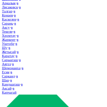
Аркалык
·
в
Лисаковск
·
в
Талгар
·
в
Конаев
·
в
Каскелен
·
в
Сарань
·
в
Аксу
·
в
Текели
·
в
Хромтау
·
в
Жаркент
·
в
Уштобе
·
в
Шу
·
в
Жетысай
·
в
Каратау
·
в
Сарыагаш
·
в
Аягоз
·
в
Шемонаиха
·
в
Есик
·
в
Сарканд
·
в
Шар
·
в
Кандыагаш
·
в
Аксай
·
в
Капчагай