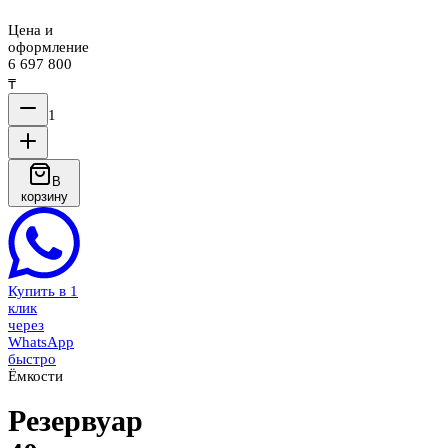
Цена и
оформление
6 697 800
₸
1
В
корзину
Купить в 1
клик
через
WhatsApp
быстро
Ёмкости
Резервуар