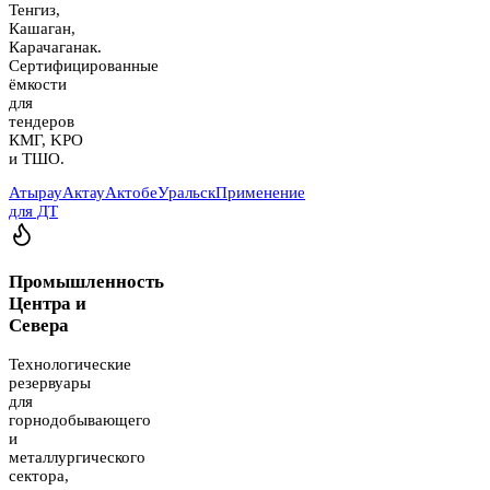
Тенгиз,
Кашаган,
Карачаганак.
Сертифицированные
ёмкости
для
тендеров
КМГ, KPO
и ТШО.
Атырау
Актау
Актобе
Уральск
Применение
для ДТ
Промышленность
Центра и
Севера
Технологические
резервуары
для
горнодобывающего
и
металлургического
сектора,