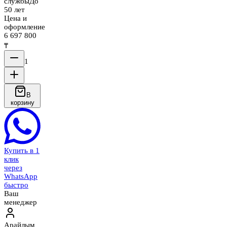
службы
До
50 лет
Цена и
оформление
6 697 800
₸
1
В
корзину
Купить в 1
клик
через
WhatsApp
быстро
Ваш
менеджер
Арайлым