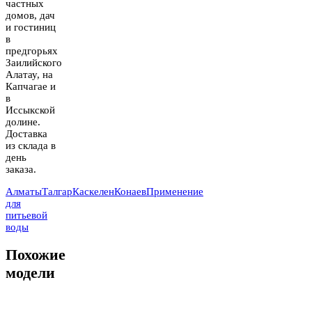
частных
домов, дач
и гостиниц
в
предгорьях
Заилийского
Алатау, на
Капчагае и
в
Иссыкской
долине.
Доставка
из склада в
день
заказа.
Алматы
Талгар
Каскелен
Конаев
Применение
для
питьевой
воды
Похожие
модели