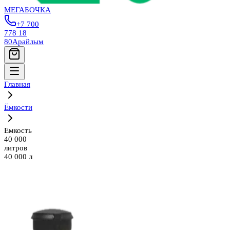
МЕГАБОЧКА
+7 700
778 18
80
Арайлым
Главная
Ёмкости
Емкость
40 000
литров
40 000 л