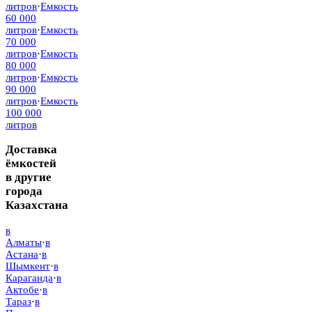
литров
·
Емкость
60 000
литров
·
Емкость
70 000
литров
·
Емкость
80 000
литров
·
Емкость
90 000
литров
·
Емкость
100 000
литров
Доставка
ёмкостей
в другие
города
Казахстана
в
Алматы
·
в
Астана
·
в
Шымкент
·
в
Караганда
·
в
Актобе
·
в
Тараз
·
в