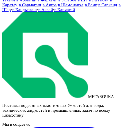
Каратау
·
в
Сарыагаш
·
в
Аягоз
·
в
Шемонаиха
·
в
Есик
·
в
Сарканд
·
в
Шар
·
в
Кандыагаш
·
в
Аксай
·
в
Капчагай
МЕГАБОЧКА
Поставка подземных пластиковых ёмкостей для воды,
технических жидкостей и промышленных задач по всему
Казахстану.
Мы в соцсетях