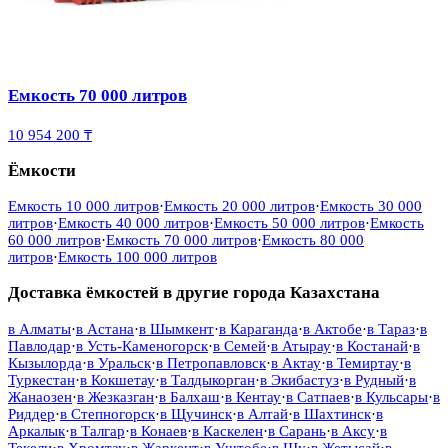
Емкость 70 000 литров
10 954 200 ₸
Ёмкости
Емкость 10 000 литров
·
Емкость 20 000 литров
·
Емкость 30 000
литров
·
Емкость 40 000 литров
·
Емкость 50 000 литров
·
Емкость
60 000 литров
·
Емкость 70 000 литров
·
Емкость 80 000
литров
·
Емкость 100 000 литров
Доставка ёмкостей в другие города Казахстана
в
Алматы
·
в
Астана
·
в
Шымкент
·
в
Караганда
·
в
Актобе
·
в
Тараз
·
в
Павлодар
·
в
Усть-Каменогорск
·
в
Семей
·
в
Атырау
·
в
Костанай
·
в
Кызылорда
·
в
Уральск
·
в
Петропавловск
·
в
Актау
·
в
Темиртау
·
в
Туркестан
·
в
Кокшетау
·
в
Талдыкорган
·
в
Экибастуз
·
в
Рудный
·
в
Жанаозен
·
в
Жезказган
·
в
Балхаш
·
в
Кентау
·
в
Сатпаев
·
в
Кульсары
·
в
Риддер
·
в
Степногорск
·
в
Щучинск
·
в
Алтай
·
в
Шахтинск
·
в
Аркалык
·
в
Талгар
·
в
Конаев
·
в
Каскелен
·
в
Сарань
·
в
Аксу
·
в
Текели
·
в
Хромтау
·
в
Жаркент
·
в
Уштобе
·
в
Шу
·
в
Жетысай
·
в