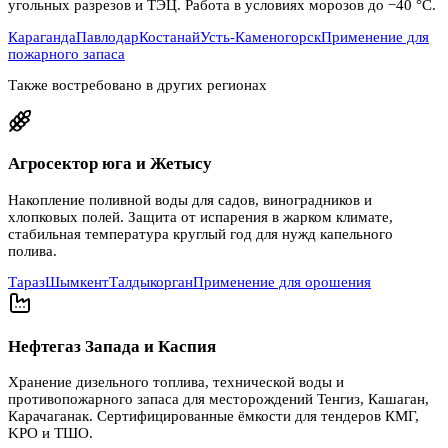
угольных разрезов и ТЭЦ. Работа в условиях морозов до −40 °C.
Караганда
Павлодар
Костанай
Усть-Каменогорск
Применение для
пожарного запаса
Также востребовано в других регионах
Агросектор юга и Жетысу
Накопление поливной воды для садов, виноградников и
хлопковых полей. Защита от испарения в жарком климате,
стабильная температура круглый год для нужд капельного
полива.
Тараз
Шымкент
Талдыкорган
Применение для орошения
Нефтегаз Запада и Каспия
Хранение дизельного топлива, технической воды и
противопожарного запаса для месторождений Тенгиз, Кашаган,
Карачаганак. Сертифицированные ёмкости для тендеров КМГ,
KPO и ТШО.