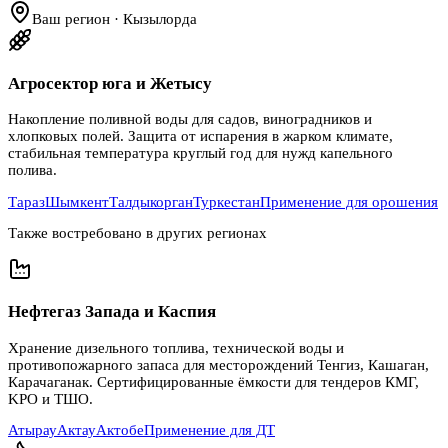
Ваш регион · Кызылорда
Агросектор юга и Жетысу
Накопление поливной воды для садов, виноградников и
хлопковых полей. Защита от испарения в жарком климате,
стабильная температура круглый год для нужд капельного
полива.
Тараз
Шымкент
Талдыкорган
Туркестан
Применение для орошения
Также востребовано в других регионах
Нефтегаз Запада и Каспия
Хранение дизельного топлива, технической воды и
противопожарного запаса для месторождений Тенгиз, Кашаган,
Карачаганак. Сертифицированные ёмкости для тендеров КМГ,
KPO и ТШО.
Атырау
Актау
Актобе
Применение для ДТ