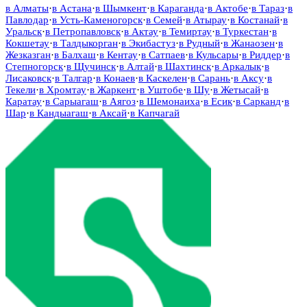
в
Алматы
·
в
Астана
·
в
Шымкент
·
в
Караганда
·
в
Актобе
·
в
Тараз
·
в
Павлодар
·
в
Усть-Каменогорск
·
в
Семей
·
в
Атырау
·
в
Костанай
·
в
Уральск
·
в
Петропавловск
·
в
Актау
·
в
Темиртау
·
в
Туркестан
·
в
Кокшетау
·
в
Талдыкорган
·
в
Экибастуз
·
в
Рудный
·
в
Жанаозен
·
в
Жезказган
·
в
Балхаш
·
в
Кентау
·
в
Сатпаев
·
в
Кульсары
·
в
Риддер
·
в
Степногорск
·
в
Щучинск
·
в
Алтай
·
в
Шахтинск
·
в
Аркалык
·
в
Лисаковск
·
в
Талгар
·
в
Конаев
·
в
Каскелен
·
в
Сарань
·
в
Аксу
·
в
Текели
·
в
Хромтау
·
в
Жаркент
·
в
Уштобе
·
в
Шу
·
в
Жетысай
·
в
Каратау
·
в
Сарыагаш
·
в
Аягоз
·
в
Шемонаиха
·
в
Есик
·
в
Сарканд
·
в
Шар
·
в
Кандыагаш
·
в
Аксай
·
в
Капчагай