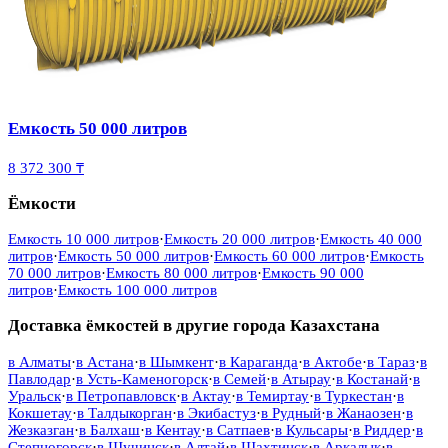
Емкость 50 000 литров
8 372 300 ₸
Ёмкости
Емкость 10 000 литров
·
Емкость 20 000 литров
·
Емкость 40 000
литров
·
Емкость 50 000 литров
·
Емкость 60 000 литров
·
Емкость
70 000 литров
·
Емкость 80 000 литров
·
Емкость 90 000
литров
·
Емкость 100 000 литров
Доставка ёмкостей в другие города Казахстана
в
Алматы
·
в
Астана
·
в
Шымкент
·
в
Караганда
·
в
Актобе
·
в
Тараз
·
в
Павлодар
·
в
Усть-Каменогорск
·
в
Семей
·
в
Атырау
·
в
Костанай
·
в
Уральск
·
в
Петропавловск
·
в
Актау
·
в
Темиртау
·
в
Туркестан
·
в
Кокшетау
·
в
Талдыкорган
·
в
Экибастуз
·
в
Рудный
·
в
Жанаозен
·
в
Жезказган
·
в
Балхаш
·
в
Кентау
·
в
Сатпаев
·
в
Кульсары
·
в
Риддер
·
в
Степногорск
·
в
Щучинск
·
в
Алтай
·
в
Шахтинск
·
в
Аркалык
·
в