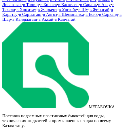
Лисаковск
·
в
Талгар
·
в
Конаев
·
в
Каскелен
·
в
Сарань
·
в
Аксу
·
в
Текели
·
в
Хромтау
·
в
Жаркент
·
в
Уштобе
·
в
Шу
·
в
Жетысай
·
в
Каратау
·
в
Сарыагаш
·
в
Аягоз
·
в
Шемонаиха
·
в
Есик
·
в
Сарканд
·
в
Шар
·
в
Кандыагаш
·
в
Аксай
·
в
Капчагай
МЕГАБОЧКА
Поставка подземных пластиковых ёмкостей для воды,
технических жидкостей и промышленных задач по всему
Казахстану.