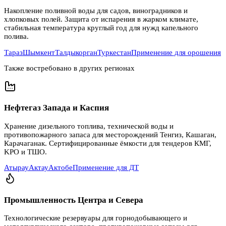
Накопление поливной воды для садов, виноградников и
хлопковых полей. Защита от испарения в жарком климате,
стабильная температура круглый год для нужд капельного
полива.
Тараз
Шымкент
Талдыкорган
Туркестан
Применение для орошения
Также востребовано в других регионах
Нефтегаз Запада и Каспия
Хранение дизельного топлива, технической воды и
противопожарного запаса для месторождений Тенгиз, Кашаган,
Карачаганак. Сертифицированные ёмкости для тендеров КМГ,
KPO и ТШО.
Атырау
Актау
Актобе
Применение для ДТ
Промышленность Центра и Севера
Технологические резервуары для горнодобывающего и