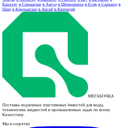
Каратау
·
в
Сарыагаш
·
в
Аягоз
·
в
Шемонаиха
·
в
Есик
·
в
Сарканд
·
в
Шар
·
в
Кандыагаш
·
в
Аксай
·
в
Капчагай
МЕГАБОЧКА
Поставка подземных пластиковых ёмкостей для воды,
технических жидкостей и промышленных задач по всему
Казахстану.
Мы в соцсетях