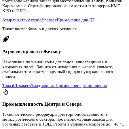
противопожарного запаса для месторождений Тенгиз, Кашаган,
Карачаганак. Сертифицированные ёмкости для тендеров КМГ,
KPO и ТШО.
Атырау
Актау
Актобе
Уральск
Применение для ДТ
Также востребовано в других регионах
Агросектор юга и Жетысу
Накопление поливной воды для садов, виноградников и
хлопковых полей. Защита от испарения в жарком климате,
стабильная температура круглый год для нужд капельного
полива.
Тараз
Шымкент
Талдыкорган
Применение для орошения
Промышленность Центра и Севера
Технологические резервуары для горнодобывающего и
металлургического сектора, противопожарные запасы для
угольных разрезов и ТЭЦ. Работа в условиях морозов до −40 °C.