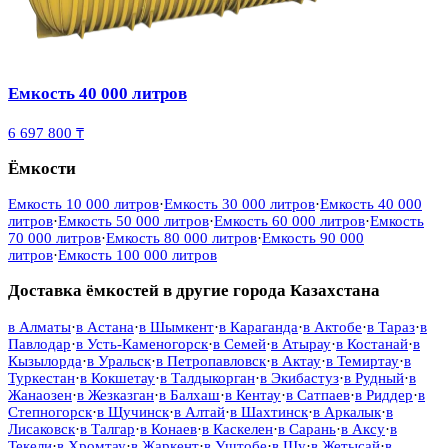
Емкость 40 000 литров
6 697 800 ₸
Ёмкости
Емкость 10 000 литров
·
Емкость 30 000 литров
·
Емкость 40 000
литров
·
Емкость 50 000 литров
·
Емкость 60 000 литров
·
Емкость
70 000 литров
·
Емкость 80 000 литров
·
Емкость 90 000
литров
·
Емкость 100 000 литров
Доставка ёмкостей в другие города Казахстана
в
Алматы
·
в
Астана
·
в
Шымкент
·
в
Караганда
·
в
Актобе
·
в
Тараз
·
в
Павлодар
·
в
Усть-Каменогорск
·
в
Семей
·
в
Атырау
·
в
Костанай
·
в
Кызылорда
·
в
Уральск
·
в
Петропавловск
·
в
Актау
·
в
Темиртау
·
в
Туркестан
·
в
Кокшетау
·
в
Талдыкорган
·
в
Экибастуз
·
в
Рудный
·
в
Жанаозен
·
в
Жезказган
·
в
Балхаш
·
в
Кентау
·
в
Сатпаев
·
в
Риддер
·
в
Степногорск
·
в
Щучинск
·
в
Алтай
·
в
Шахтинск
·
в
Аркалык
·
в
Лисаковск
·
в
Талгар
·
в
Конаев
·
в
Каскелен
·
в
Сарань
·
в
Аксу
·
в
Текели
·
в
Хромтау
·
в
Жаркент
·
в
Уштобе
·
в
Шу
·
в
Жетысай
·
в