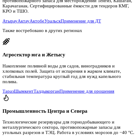
противопожарного запаса для месторождений Тенгиз, Кашаган,
Карачаганак. Сертифицированные ёмкости для тендеров КМГ,
KPO и ТШО.
Атырау
Актау
Актобе
Уральск
Применение для ДТ
Также востребовано в других регионах
Агросектор юга и Жетысу
Накопление поливной воды для садов, виноградников и
хлопковых полей. Защита от испарения в жарком климате,
стабильная температура круглый год для нужд капельного
полива.
Тараз
Шымкент
Талдыкорган
Применение для орошения
Промышленность Центра и Севера
Технологические резервуары для горнодобывающего и
металлургического сектора, противопожарные запасы для
угольных разрезов и ТЭЦ. Работа в условиях морозов до −40 °C.