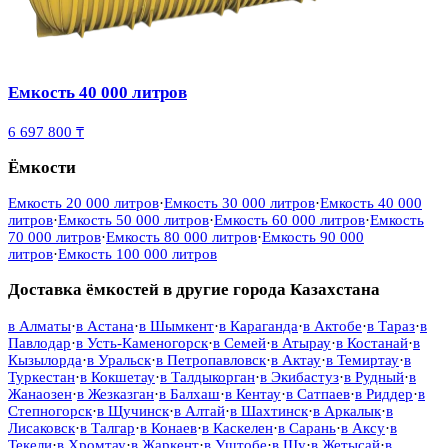
Емкость 40 000 литров
6 697 800 ₸
Ёмкости
Емкость 20 000 литров
·
Емкость 30 000 литров
·
Емкость 40 000
литров
·
Емкость 50 000 литров
·
Емкость 60 000 литров
·
Емкость
70 000 литров
·
Емкость 80 000 литров
·
Емкость 90 000
литров
·
Емкость 100 000 литров
Доставка ёмкостей в другие города Казахстана
в
Алматы
·
в
Астана
·
в
Шымкент
·
в
Караганда
·
в
Актобе
·
в
Тараз
·
в
Павлодар
·
в
Усть-Каменогорск
·
в
Семей
·
в
Атырау
·
в
Костанай
·
в
Кызылорда
·
в
Уральск
·
в
Петропавловск
·
в
Актау
·
в
Темиртау
·
в
Туркестан
·
в
Кокшетау
·
в
Талдыкорган
·
в
Экибастуз
·
в
Рудный
·
в
Жанаозен
·
в
Жезказган
·
в
Балхаш
·
в
Кентау
·
в
Сатпаев
·
в
Риддер
·
в
Степногорск
·
в
Щучинск
·
в
Алтай
·
в
Шахтинск
·
в
Аркалык
·
в
Лисаковск
·
в
Талгар
·
в
Конаев
·
в
Каскелен
·
в
Сарань
·
в
Аксу
·
в
Текели
·
в
Хромтау
·
в
Жаркент
·
в
Уштобе
·
в
Шу
·
в
Жетысай
·
в