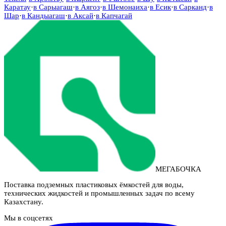
Каратау
·
в
Сарыагаш
·
в
Аягоз
·
в
Шемонаиха
·
в
Есик
·
в
Сарканд
·
в
Шар
·
в
Кандыагаш
·
в
Аксай
·
в
Капчагай
МЕГАБОЧКА
Поставка подземных пластиковых ёмкостей для воды,
технических жидкостей и промышленных задач по всему
Казахстану.
Мы в соцсетях