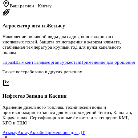
Ваш регион · Кентау
Агросектор юга и Жетысу
Накопление поливной воды для садов, виноградников и
хлопковых полей. Защита от испарения в жарком климате,
стабильная температура круглый год для нужд капельного
полива.
Тараз
Шымкент
Талдыкорган
Туркестан
Применение для орошения
Также востребовано в других регионах
Нефтегаз Запада и Каспия
Хранение дизельного топлива, технической воды и
противопожарного запаса для месторождений Тенгиз, Кашаган,
Карачаганак. Сертифицированные ёмкости для тендеров КМГ,
KPO и ТШО.
Атырау
Актау
Актобе
Применение для ДТ