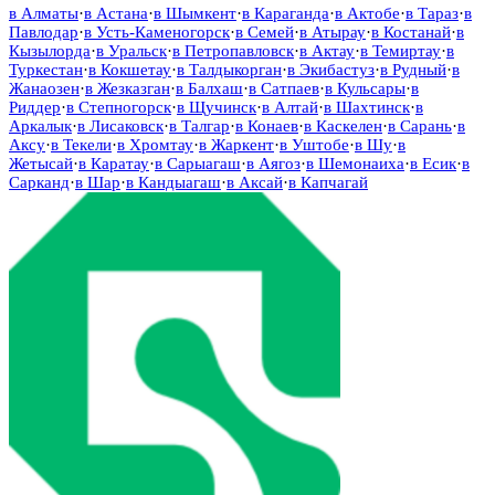
в
Алматы
·
в
Астана
·
в
Шымкент
·
в
Караганда
·
в
Актобе
·
в
Тараз
·
в
Павлодар
·
в
Усть-Каменогорск
·
в
Семей
·
в
Атырау
·
в
Костанай
·
в
Кызылорда
·
в
Уральск
·
в
Петропавловск
·
в
Актау
·
в
Темиртау
·
в
Туркестан
·
в
Кокшетау
·
в
Талдыкорган
·
в
Экибастуз
·
в
Рудный
·
в
Жанаозен
·
в
Жезказган
·
в
Балхаш
·
в
Сатпаев
·
в
Кульсары
·
в
Риддер
·
в
Степногорск
·
в
Щучинск
·
в
Алтай
·
в
Шахтинск
·
в
Аркалык
·
в
Лисаковск
·
в
Талгар
·
в
Конаев
·
в
Каскелен
·
в
Сарань
·
в
Аксу
·
в
Текели
·
в
Хромтау
·
в
Жаркент
·
в
Уштобе
·
в
Шу
·
в
Жетысай
·
в
Каратау
·
в
Сарыагаш
·
в
Аягоз
·
в
Шемонаиха
·
в
Есик
·
в
Сарканд
·
в
Шар
·
в
Кандыагаш
·
в
Аксай
·
в
Капчагай