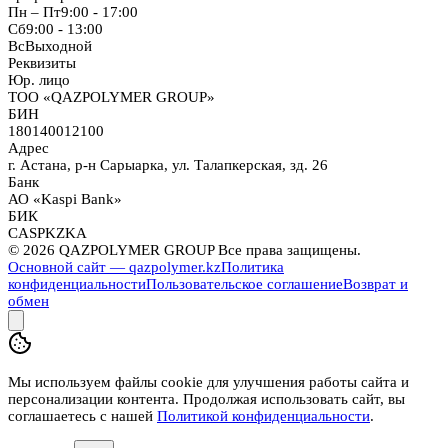
Пн – Пт
9:00 - 17:00
Сб
9:00 - 13:00
Вс
Выходной
Реквизиты
Юр. лицо
ТОО «QAZPOLYMER GROUP»
БИН
180140012100
Адрес
г. Астана, р-н Сарыарка, ул. Талапкерская, зд. 26
Банк
АО «Kaspi Bank»
БИК
CASPKZKA
©
2026
QAZPOLYMER GROUP Все права защищены.
Основной сайт — qazpolymer.kz
Политика
конфиденциальности
Пользовательское соглашение
Возврат и
обмен
Мы используем файлы cookie для улучшения работы сайта и
персонализации контента. Продолжая использовать сайт, вы
соглашаетесь с нашей
Политикой конфиденциальности
.