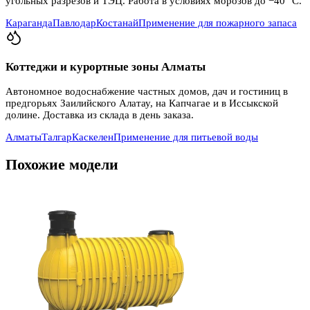
угольных разрезов и ТЭЦ. Работа в условиях морозов до −40 °C.
Караганда
Павлодар
Костанай
Применение для пожарного запаса
Коттеджи и курортные зоны Алматы
Автономное водоснабжение частных домов, дач и гостиниц в
предгорьях Заилийского Алатау, на Капчагае и в Иссыкской
долине. Доставка из склада в день заказа.
Алматы
Талгар
Каскелен
Применение для питьевой воды
Похожие модели