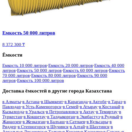
Емкость 50 000 литров
8 372 300 ₸
Ёмкости
Емкость 10 000 литров
·
Емкость 20 000 литров
·
Емкость 40 000
литров
·
Емкость 50 000 литров
·
Емкость 60 000 литров
·
Емкость
70 000 литров
·
Емкость 80 000 литров
·
Емкость 90 000
литров
·
Емкость 100 000 литров
Доставка ёмкостей в другие города Казахстана
в
Алматы
·
в
Астана
·
в
Шымкент
·
в
Караганда
·
в
Актобе
·
в
Тараз
·
в
Павлодар
·
в
Усть-Каменогорск
·
в
Семей
·
в
Атырау
·
в
Костанай
·
в
Кызылорда
·
в
Уральск
·
в
Петропавловск
·
в
Актау
·
в
Темиртау
·
в
Туркестан
·
в
Кокшетау
·
в
Талдыкорган
·
в
Экибастуз
·
в
Рудный
·
в
Жанаозен
·
в
Жезказган
·
в
Балхаш
·
в
Сатпаев
·
в
Кульсары
·
в
Риддер
·
в
Степногорск
·
в
Щучинск
·
в
Алтай
·
в
Шахтинск
·
в
Аркалык
·
в
Лисаковск
·
в
Талгар
·
в
Конаев
·
в
Каскелен
·
в
Сарань
·
в