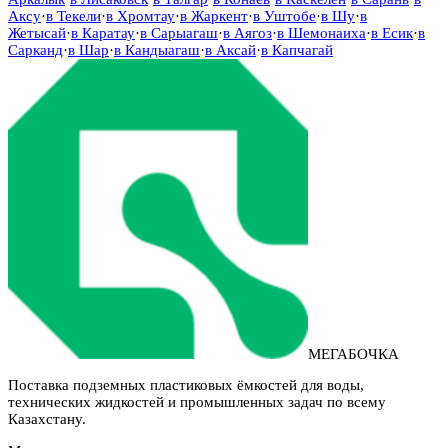
Аксу
·
в
Текели
·
в
Хромтау
·
в
Жаркент
·
в
Уштобе
·
в
Шу
·
в
Жетысай
·
в
Каратау
·
в
Сарыагаш
·
в
Аягоз
·
в
Шемонаиха
·
в
Есик
·
в
Сарканд
·
в
Шар
·
в
Кандыагаш
·
в
Аксай
·
в
Капчагай
МЕГАБОЧКА
Поставка подземных пластиковых ёмкостей для воды,
технических жидкостей и промышленных задач по всему
Казахстану.