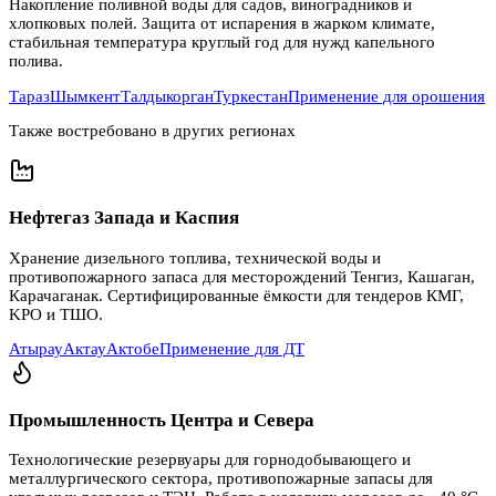
Накопление поливной воды для садов, виноградников и
хлопковых полей. Защита от испарения в жарком климате,
стабильная температура круглый год для нужд капельного
полива.
Тараз
Шымкент
Талдыкорган
Туркестан
Применение для орошения
Также востребовано в других регионах
Нефтегаз Запада и Каспия
Хранение дизельного топлива, технической воды и
противопожарного запаса для месторождений Тенгиз, Кашаган,
Карачаганак. Сертифицированные ёмкости для тендеров КМГ,
KPO и ТШО.
Атырау
Актау
Актобе
Применение для ДТ
Промышленность Центра и Севера
Технологические резервуары для горнодобывающего и
металлургического сектора, противопожарные запасы для