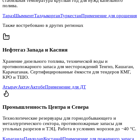
стабильная температура круглый год для нужд капельного
полива.
Тараз
Шымкент
Талдыкорган
Туркестан
Применение для орошения
Также востребовано в других регионах
Нефтегаз Запада и Каспия
Хранение дизельного топлива, технической воды и
противопожарного запаса для месторождений Тенгиз, Кашаган,
Карачаганак. Сертифицированные ёмкости для тендеров КМГ,
KPO и ТШО.
Атырау
Актау
Актобе
Применение для ДТ
Промышленность Центра и Севера
Технологические резервуары для горнодобывающего и
металлургического сектора, противопожарные запасы для
угольных разрезов и ТЭЦ. Работа в условиях морозов до −40 °C.
Караганда
Павлодар
Костанай
Применение для пожарного запаса