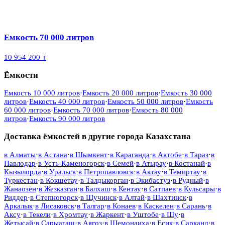
Емкость 70 000 литров
10 954 200 ₸
Ёмкости
Емкость 10 000 литров
·
Емкость 20 000 литров
·
Емкость 30 000
литров
·
Емкость 40 000 литров
·
Емкость 50 000 литров
·
Емкость
60 000 литров
·
Емкость 70 000 литров
·
Емкость 80 000
литров
·
Емкость 90 000 литров
Доставка ёмкостей в другие города Казахстана
в
Алматы
·
в
Астана
·
в
Шымкент
·
в
Караганда
·
в
Актобе
·
в
Тараз
·
в
Павлодар
·
в
Усть-Каменогорск
·
в
Семей
·
в
Атырау
·
в
Костанай
·
в
Кызылорда
·
в
Уральск
·
в
Петропавловск
·
в
Актау
·
в
Темиртау
·
в
Туркестан
·
в
Кокшетау
·
в
Талдыкорган
·
в
Экибастуз
·
в
Рудный
·
в
Жанаозен
·
в
Жезказган
·
в
Балхаш
·
в
Кентау
·
в
Сатпаев
·
в
Кульсары
·
в
Риддер
·
в
Степногорск
·
в
Щучинск
·
в
Алтай
·
в
Шахтинск
·
в
Аркалык
·
в
Лисаковск
·
в
Талгар
·
в
Конаев
·
в
Каскелен
·
в
Сарань
·
в
Аксу
·
в
Текели
·
в
Хромтау
·
в
Жаркент
·
в
Уштобе
·
в
Шу
·
в
Жетысай
·
в
Сарыагаш
·
в
Аягоз
·
в
Шемонаиха
·
в
Есик
·
в
Сарканд
·
в