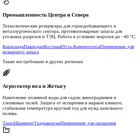
Промышленность Центра и Севера
Технологические резервуары для горнодобывающего и
металлургического сектора, противопожарные запасы для
угольных разрезов и ТЭЦ. Работа в условиях морозов до −40 °C.
Караганда
Павлодар
Костанай
Усть-Каменогорск
Применение для
пожарного запаса
Также востребовано в других регионах
Агросектор юга и Жетысу
Накопление поливной воды для садов, виноградников и
хлопковых полей. Защита от испарения в жарком климате,
стабильная температура круглый год для нужд капельного
полива.
Тараз
Шымкент
Талдыкорган
Применение для орошения