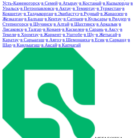
Усть-Каменогорск
·
в
Семей
·
в
Атырау
·
в
Костанай
·
в
Кызылорда
·
в
Уральск
·
в
Петропавловск
·
в
Актау
·
в
Темиртау
·
в
Туркестан
·
в
Кокшетау
·
в
Талдыкорган
·
в
Экибастуз
·
в
Рудный
·
в
Жанаозен
·
в
Жезказган
·
в
Балхаш
·
в
Кентау
·
в
Сатпаев
·
в
Кульсары
·
в
Риддер
·
в
Степногорск
·
в
Щучинск
·
в
Алтай
·
в
Шахтинск
·
в
Аркалык
·
в
Лисаковск
·
в
Талгар
·
в
Конаев
·
в
Каскелен
·
в
Сарань
·
в
Аксу
·
в
Текели
·
в
Хромтау
·
в
Жаркент
·
в
Уштобе
·
в
Шу
·
в
Жетысай
·
в
Каратау
·
в
Сарыагаш
·
в
Аягоз
·
в
Шемонаиха
·
в
Есик
·
в
Сарканд
·
в
Шар
·
в
Кандыагаш
·
в
Аксай
·
в
Капчагай