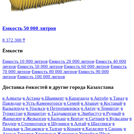
Емкость 50 000 литров
8 372 300 ₸
Ёмкости
Емкость 10 000 литров
·
Емкость 20 000 литров
·
Емкость 40 000
литров
·
Емкость 50 000 литров
·
Емкость 60 000 литров
·
Емкость
70 000 литров
·
Емкость 80 000 литров
·
Емкость 90 000
литров
·
Емкость 100 000 литров
Доставка ёмкостей в другие города Казахстана
в
Алматы
·
в
Астана
·
в
Шымкент
·
в
Караганда
·
в
Актобе
·
в
Тараз
·
в
Павлодар
·
в
Усть-Каменогорск
·
в
Семей
·
в
Атырау
·
в
Костанай
·
в
Кызылорда
·
в
Уральск
·
в
Петропавловск
·
в
Актау
·
в
Темиртау
·
в
Туркестан
·
в
Кокшетау
·
в
Талдыкорган
·
в
Экибастуз
·
в
Рудный
·
в
Жанаозен
·
в
Жезказган
·
в
Балхаш
·
в
Кентау
·
в
Сатпаев
·
в
Кульсары
·
в
Риддер
·
в
Степногорск
·
в
Щучинск
·
в
Алтай
·
в
Шахтинск
·
в
Аркалык
·
в
Лисаковск
·
в
Талгар
·
в
Конаев
·
в
Каскелен
·
в
Сарань
·
в
Аксу
·
в
Текели
·
в
Хромтау
·
в
Жаркент
·
в
Уштобе
·
в
Шу
·
в