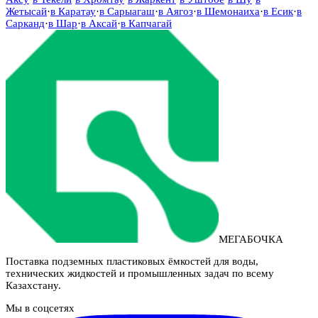
Жетысай
·
в
Каратау
·
в
Сарыагаш
·
в
Аягоз
·
в
Шемонаиха
·
в
Есик
·
в
Сарканд
·
в
Шар
·
в
Аксай
·
в
Капчагай
МЕГАБОЧКА
Поставка подземных пластиковых ёмкостей для воды,
технических жидкостей и промышленных задач по всему
Казахстану.
Мы в соцсетях