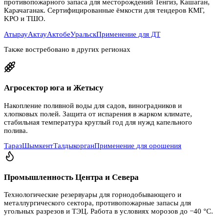
противопожарного запаса для месторождений Тенгиз, Кашаган,
Карачаганак. Сертифицированные ёмкости для тендеров КМГ,
KPO и ТШО.
Атырау
Актау
Актобе
Уральск
Применение для ДТ
Также востребовано в других регионах
Агросектор юга и Жетысу
Накопление поливной воды для садов, виноградников и
хлопковых полей. Защита от испарения в жарком климате,
стабильная температура круглый год для нужд капельного
полива.
Тараз
Шымкент
Талдыкорган
Применение для орошения
Промышленность Центра и Севера
Технологические резервуары для горнодобывающего и
металлургического сектора, противопожарные запасы для
угольных разрезов и ТЭЦ. Работа в условиях морозов до −40 °C.