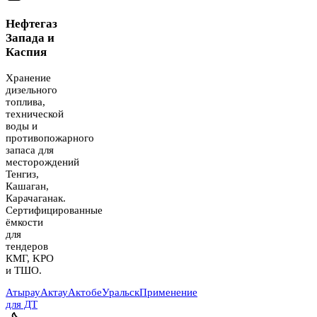
Нефтегаз
Запада и
Каспия
Хранение
дизельного
топлива,
технической
воды и
противопожарного
запаса для
месторождений
Тенгиз,
Кашаган,
Карачаганак.
Сертифицированные
ёмкости
для
тендеров
КМГ, KPO
и ТШО.
Атырау
Актау
Актобе
Уральск
Применение
для ДТ