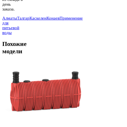
день
заказа.
Алматы
Талгар
Каскелен
Конаев
Применение
для
питьевой
воды
Похожие
модели