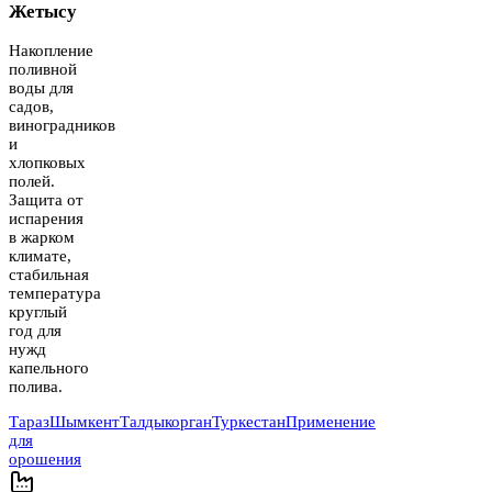
Жетысу
Накопление
поливной
воды для
садов,
виноградников
и
хлопковых
полей.
Защита от
испарения
в жарком
климате,
стабильная
температура
круглый
год для
нужд
капельного
полива.
Тараз
Шымкент
Талдыкорган
Туркестан
Применение
для
орошения