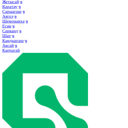
Жетысай
·
в
Каратау
·
в
Сарыагаш
·
в
Аягоз
·
в
Шемонаиха
·
в
Есик
·
в
Сарканд
·
в
Шар
·
в
Кандыагаш
·
в
Аксай
·
в
Капчагай