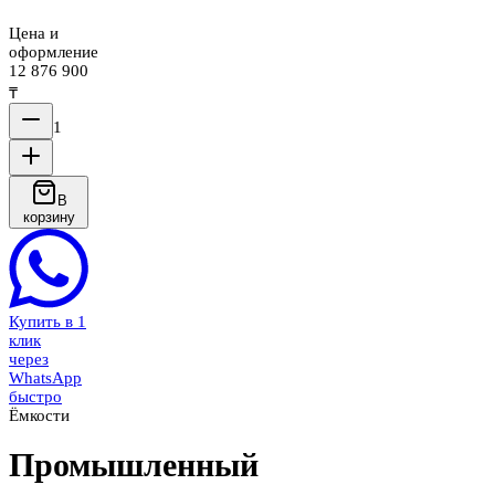
Цена и
оформление
12 876 900
₸
1
В
корзину
Купить в 1
клик
через
WhatsApp
быстро
Ёмкости
Промышленный