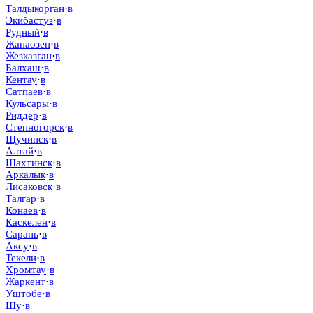
Талдыкорган
·
в
Экибастуз
·
в
Рудный
·
в
Жанаозен
·
в
Жезказган
·
в
Балхаш
·
в
Кентау
·
в
Сатпаев
·
в
Кульсары
·
в
Риддер
·
в
Степногорск
·
в
Щучинск
·
в
Алтай
·
в
Шахтинск
·
в
Аркалык
·
в
Лисаковск
·
в
Талгар
·
в
Конаев
·
в
Каскелен
·
в
Сарань
·
в
Аксу
·
в
Текели
·
в
Хромтау
·
в
Жаркент
·
в
Уштобе
·
в
Шу
·
в