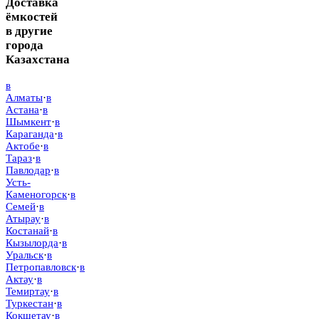
Доставка
ёмкостей
в другие
города
Казахстана
в
Алматы
·
в
Астана
·
в
Шымкент
·
в
Караганда
·
в
Актобе
·
в
Тараз
·
в
Павлодар
·
в
Усть-
Каменогорск
·
в
Семей
·
в
Атырау
·
в
Костанай
·
в
Кызылорда
·
в
Уральск
·
в
Петропавловск
·
в
Актау
·
в
Темиртау
·
в
Туркестан
·
в
Кокшетау
·
в