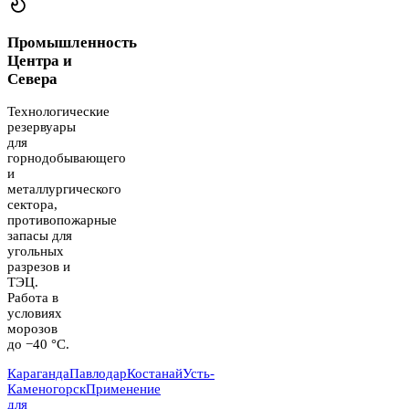
Промышленность
Центра и
Севера
Технологические
резервуары
для
горнодобывающего
и
металлургического
сектора,
противопожарные
запасы для
угольных
разрезов и
ТЭЦ.
Работа в
условиях
морозов
до −40 °C.
Караганда
Павлодар
Костанай
Усть-
Каменогорск
Применение
для