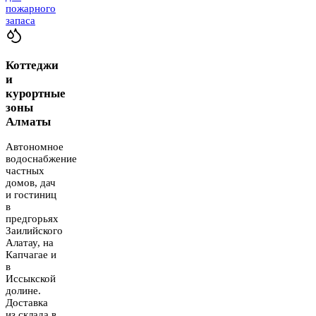
пожарного
запаса
Коттеджи
и
курортные
зоны
Алматы
Автономное
водоснабжение
частных
домов, дач
и гостиниц
в
предгорьях
Заилийского
Алатау, на
Капчагае и
в
Иссыкской
долине.
Доставка
из склада в