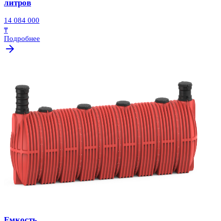
литров
14 084 000
₸
Подробнее
Емкость