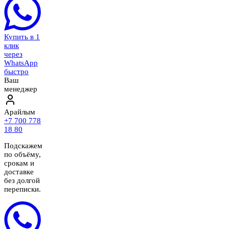
Купить в 1
клик
через
WhatsApp
быстро
Ваш
менеджер
Арайлым
+7 700 778
18 80
Подскажем
по объёму,
срокам и
доставке
без долгой
переписки.