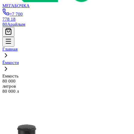
МЕГАБОЧКА
+7 700
778 18
80
Арайлым
Главная
Ёмкости
Емкость
80 000
литров
80 000 л