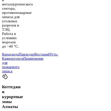
металлургического
сектора,
противопожарные
запасы для
угольных
разрезов и
ТЭЦ.
Работа в
условиях
морозов
до −40 °C.
Караганда
Павлодар
Костанай
Усть-
Каменогорск
Применение
для
пожарного
запаса
Коттеджи
и
курортные
зоны
Алматы