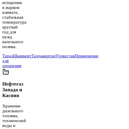
испарения
в жарком
климате,
стабильная
температура
круглый
год для
нужд
капельного
полива.
Тараз
Шымкент
Талдыкорган
Туркестан
Применение
для
орошения
Нефтегаз
Запада и
Каспия
Хранение
дизельного
топлива,
технической
воды и