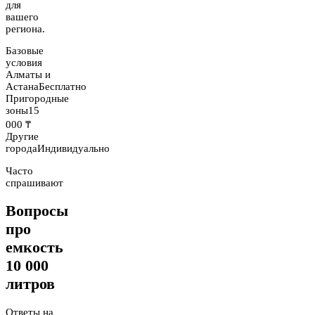
для
вашего
региона.
Базовые
условия
Алматы и
Астана
Бесплатно
Пригородные
зоны
15
000 ₸
Другие
города
Индивидуально
Часто
спрашивают
Вопросы
про
емкость
10 000
литров
Ответы на