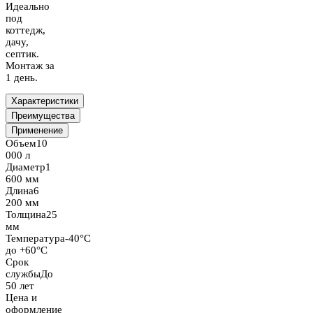
Идеально
под
коттедж,
дачу,
септик.
Монтаж за
1 день.
Характеристики
Преимущества
Применение
Объем
10
000 л
Диаметр
1
600 мм
Длина
6
200 мм
Толщина
25
мм
Температура
-40°C
до +60°C
Срок
службы
До
50 лет
Цена и
оформление