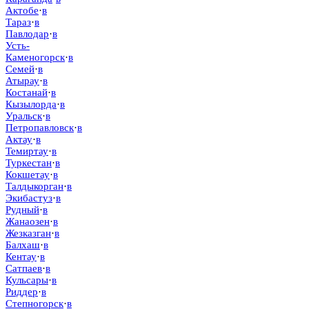
Актобе
·
в
Тараз
·
в
Павлодар
·
в
Усть-
Каменогорск
·
в
Семей
·
в
Атырау
·
в
Костанай
·
в
Кызылорда
·
в
Уральск
·
в
Петропавловск
·
в
Актау
·
в
Темиртау
·
в
Туркестан
·
в
Кокшетау
·
в
Талдыкорган
·
в
Экибастуз
·
в
Рудный
·
в
Жанаозен
·
в
Жезказган
·
в
Балхаш
·
в
Кентау
·
в
Сатпаев
·
в
Кульсары
·
в
Риддер
·
в
Степногорск
·
в