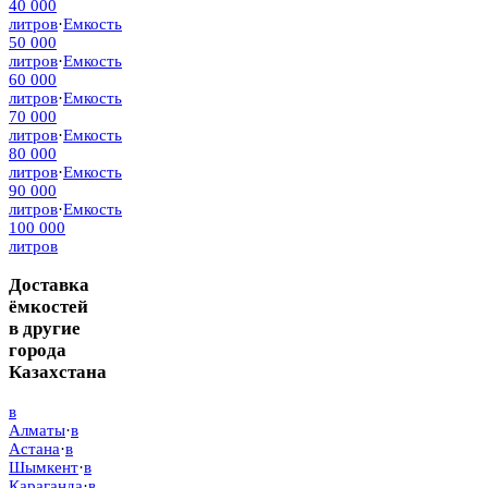
40 000
литров
·
Емкость
50 000
литров
·
Емкость
60 000
литров
·
Емкость
70 000
литров
·
Емкость
80 000
литров
·
Емкость
90 000
литров
·
Емкость
100 000
литров
Доставка
ёмкостей
в другие
города
Казахстана
в
Алматы
·
в
Астана
·
в
Шымкент
·
в
Караганда
·
в