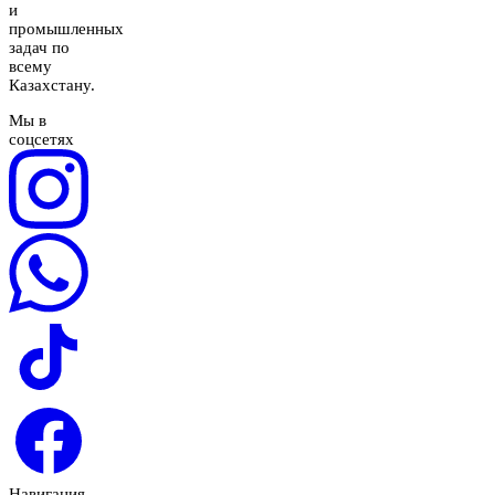
и
промышленных
задач по
всему
Казахстану.
Мы в
соцсетях
Навигация