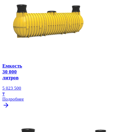
Емкость
30 000
литров
5 023 500
₸
Подробнее