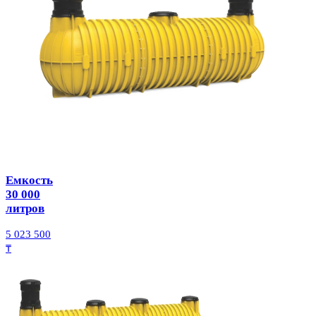
Емкость
30 000
литров
5 023 500
₸