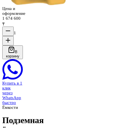
Цена и
оформление
1 674 600
₸
1
В
корзину
Купить в 1
клик
через
WhatsApp
быстро
Ёмкости
Подземная