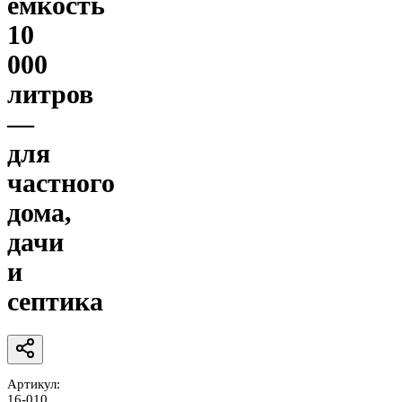
ёмкость
10
000
литров
—
для
частного
дома,
дачи
и
септика
Артикул:
16-010