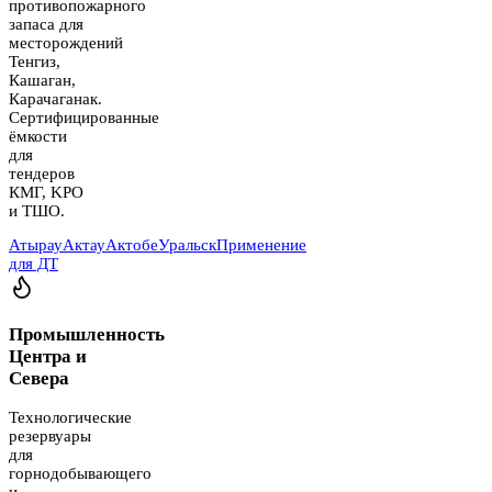
противопожарного
запаса для
месторождений
Тенгиз,
Кашаган,
Карачаганак.
Сертифицированные
ёмкости
для
тендеров
КМГ, KPO
и ТШО.
Атырау
Актау
Актобе
Уральск
Применение
для ДТ
Промышленность
Центра и
Севера
Технологические
резервуары
для
горнодобывающего
и