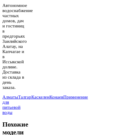
Автономное
водоснабжение
частных
домов, дач
и гостиниц
в
предгорьях
Заилийского
Алатау, на
Капчагае и
в
Иссыкской
долине.
Доставка
из склада в
день
заказа.
Алматы
Талгар
Каскелен
Конаев
Применение
для
питьевой
воды
Похожие
модели