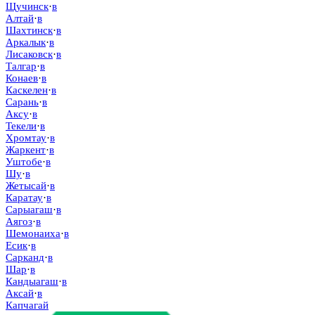
Щучинск
·
в
Алтай
·
в
Шахтинск
·
в
Аркалык
·
в
Лисаковск
·
в
Талгар
·
в
Конаев
·
в
Каскелен
·
в
Сарань
·
в
Аксу
·
в
Текели
·
в
Хромтау
·
в
Жаркент
·
в
Уштобе
·
в
Шу
·
в
Жетысай
·
в
Каратау
·
в
Сарыагаш
·
в
Аягоз
·
в
Шемонаиха
·
в
Есик
·
в
Сарканд
·
в
Шар
·
в
Кандыагаш
·
в
Аксай
·
в
Капчагай