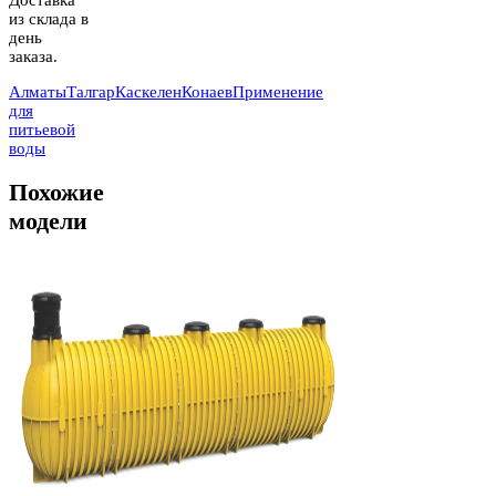
Доставка
из склада в
день
заказа.
Алматы
Талгар
Каскелен
Конаев
Применение
для
питьевой
воды
Похожие
модели