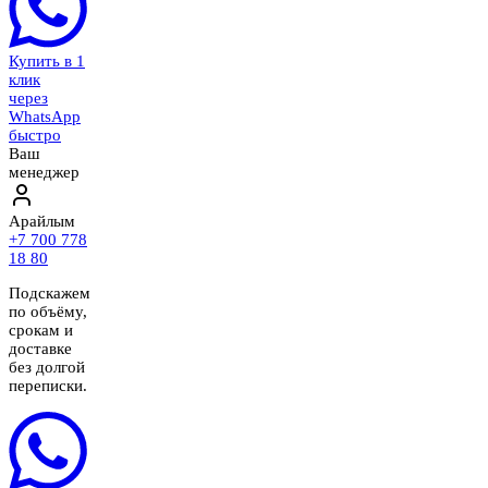
Купить в 1
клик
через
WhatsApp
быстро
Ваш
менеджер
Арайлым
+7 700 778
18 80
Подскажем
по объёму,
срокам и
доставке
без долгой
переписки.