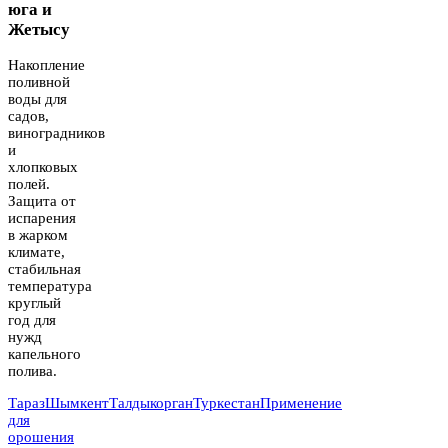
юга и
Жетысу
Накопление
поливной
воды для
садов,
виноградников
и
хлопковых
полей.
Защита от
испарения
в жарком
климате,
стабильная
температура
круглый
год для
нужд
капельного
полива.
Тараз
Шымкент
Талдыкорган
Туркестан
Применение
для
орошения