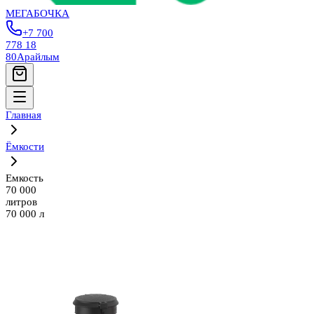
МЕГАБОЧКА
+7 700
778 18
80
Арайлым
Главная
Ёмкости
Емкость
70 000
литров
70 000 л