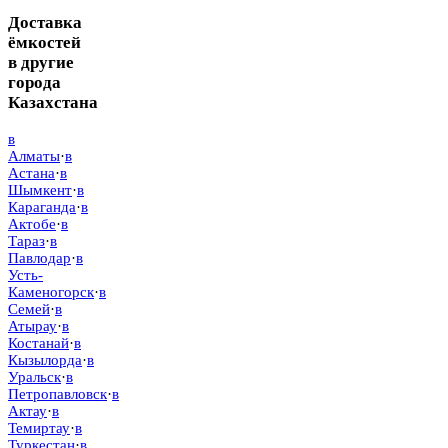
Доставка
ёмкостей
в другие
города
Казахстана
в
Алматы
·
в
Астана
·
в
Шымкент
·
в
Караганда
·
в
Актобе
·
в
Тараз
·
в
Павлодар
·
в
Усть-
Каменогорск
·
в
Семей
·
в
Атырау
·
в
Костанай
·
в
Кызылорда
·
в
Уральск
·
в
Петропавловск
·
в
Актау
·
в
Темиртау
·
в
Туркестан
·
в