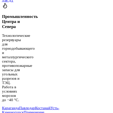
для ДТ
Промышленность
Центра и
Севера
Технологические
резервуары
для
горнодобывающего
и
металлургического
сектора,
противопожарные
запасы для
угольных
разрезов и
ТЭЦ.
Работа в
условиях
морозов
до −40 °C.
Караганда
Павлодар
Костанай
Усть-
Каменогорск
Применение