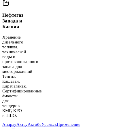
Нефтегаз
Запада и
Каспия
Хранение
дизельного
топлива,
технической
воды и
противопожарного
запаса для
месторождений
Тенгиз,
Кашаган,
Карачаганак.
Сертифицированные
ёмкости
для
тендеров
КМГ, KPO
и ТШО.
Атырау
Актау
Актобе
Уральск
Применение