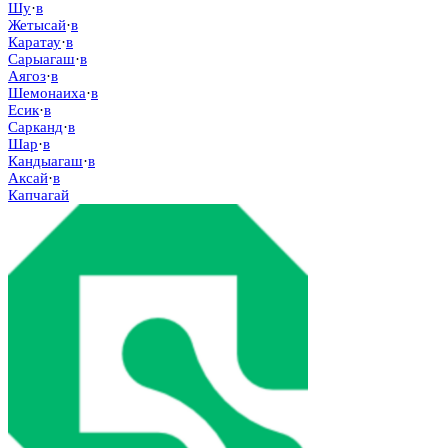
Шу
·
в
Жетысай
·
в
Каратау
·
в
Сарыагаш
·
в
Аягоз
·
в
Шемонаиха
·
в
Есик
·
в
Сарканд
·
в
Шар
·
в
Кандыагаш
·
в
Аксай
·
в
Капчагай