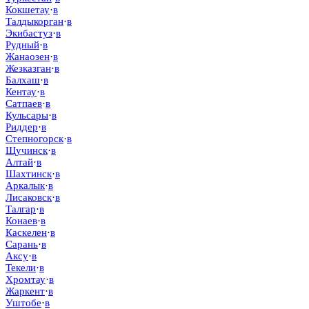
Кокшетау
·
в
Талдыкорган
·
в
Экибастуз
·
в
Рудный
·
в
Жанаозен
·
в
Жезказган
·
в
Балхаш
·
в
Кентау
·
в
Сатпаев
·
в
Кульсары
·
в
Риддер
·
в
Степногорск
·
в
Щучинск
·
в
Алтай
·
в
Шахтинск
·
в
Аркалык
·
в
Лисаковск
·
в
Талгар
·
в
Конаев
·
в
Каскелен
·
в
Сарань
·
в
Аксу
·
в
Текели
·
в
Хромтау
·
в
Жаркент
·
в
Уштобе
·
в