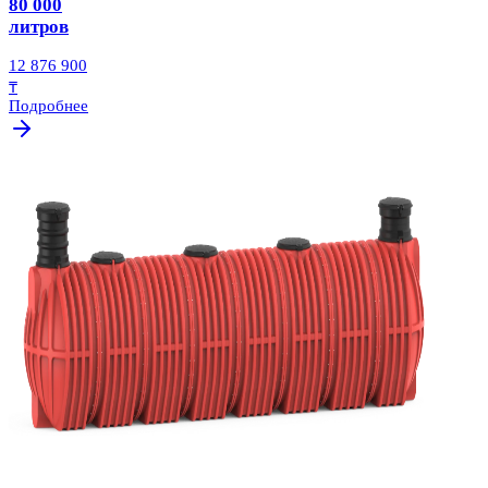
80 000
литров
12 876 900
₸
Подробнее