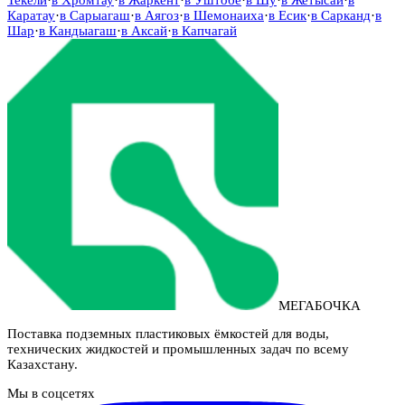
Каратау
·
в
Сарыагаш
·
в
Аягоз
·
в
Шемонаиха
·
в
Есик
·
в
Сарканд
·
в
Шар
·
в
Кандыагаш
·
в
Аксай
·
в
Капчагай
МЕГАБОЧКА
Поставка подземных пластиковых ёмкостей для воды,
технических жидкостей и промышленных задач по всему
Казахстану.
Мы в соцсетях