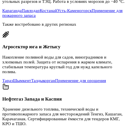
угольных разрезов и ТЭЦ. Работа в условиях морозов до −40 °C.
Караганда
Павлодар
Костанай
Усть-Каменогорск
Применение для
пожарного запаса
Также востребовано в других регионах
Агросектор юга и Жетысу
Накопление поливной воды для садов, виноградников и
хлопковых полей. Защита от испарения в жарком климате,
стабильная температура круглый год для нужд капельного
полива.
Тараз
Шымкент
Талдыкорган
Применение для орошения
Нефтегаз Запада и Каспия
Хранение дизельного топлива, технической воды и
противопожарного запаса для месторождений Тенгиз, Кашаган,
Карачаганак. Сертифицированные ёмкости для тендеров КМГ,
KPO и ТШО.