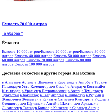
Емкость 70 000 литров
10 954 200 ₸
Ёмкости
Емкость 10 000 литров
·
Емкость 20 000 литров
·
Емкость 30 000
литров
·
Емкость 40 000 литров
·
Емкость 50 000 литров
·
Емкость
60 000 литров
·
Емкость 70 000 литров
·
Емкость 80 000
литров
·
Емкость 100 000 литров
Доставка ёмкостей в другие города Казахстана
в
Алматы
·
в
Астана
·
в
Шымкент
·
в
Караганда
·
в
Актобе
·
в
Тараз
·
в
Павлодар
·
в
Усть-Каменогорск
·
в
Семей
·
в
Атырау
·
в
Костанай
·
в
Кызылорда
·
в
Уральск
·
в
Петропавловск
·
в
Актау
·
в
Темиртау
·
в
Туркестан
·
в
Кокшетау
·
в
Талдыкорган
·
в
Экибастуз
·
в
Рудный
·
в
Жанаозен
·
в
Жезказган
·
в
Кентау
·
в
Сатпаев
·
в
Кульсары
·
в
Риддер
·
в
Степногорск
·
в
Щучинск
·
в
Алтай
·
в
Шахтинск
·
в
Аркалык
·
в
Лисаковск
·
в
Талгар
·
в
Конаев
·
в
Каскелен
·
в
Сарань
·
в
Аксу
·
в
Текели
·
в
Хромтау
·
в
Жаркент
·
в
Уштобе
·
в
Шу
·
в
Жетысай
·
в