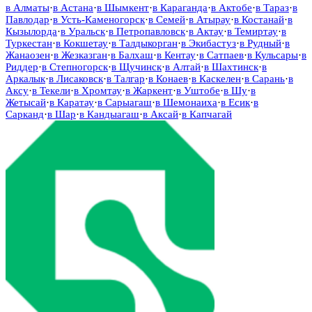
в
Алматы
·
в
Астана
·
в
Шымкент
·
в
Караганда
·
в
Актобе
·
в
Тараз
·
в
Павлодар
·
в
Усть-Каменогорск
·
в
Семей
·
в
Атырау
·
в
Костанай
·
в
Кызылорда
·
в
Уральск
·
в
Петропавловск
·
в
Актау
·
в
Темиртау
·
в
Туркестан
·
в
Кокшетау
·
в
Талдыкорган
·
в
Экибастуз
·
в
Рудный
·
в
Жанаозен
·
в
Жезказган
·
в
Балхаш
·
в
Кентау
·
в
Сатпаев
·
в
Кульсары
·
в
Риддер
·
в
Степногорск
·
в
Щучинск
·
в
Алтай
·
в
Шахтинск
·
в
Аркалык
·
в
Лисаковск
·
в
Талгар
·
в
Конаев
·
в
Каскелен
·
в
Сарань
·
в
Аксу
·
в
Текели
·
в
Хромтау
·
в
Жаркент
·
в
Уштобе
·
в
Шу
·
в
Жетысай
·
в
Каратау
·
в
Сарыагаш
·
в
Шемонаиха
·
в
Есик
·
в
Сарканд
·
в
Шар
·
в
Кандыагаш
·
в
Аксай
·
в
Капчагай