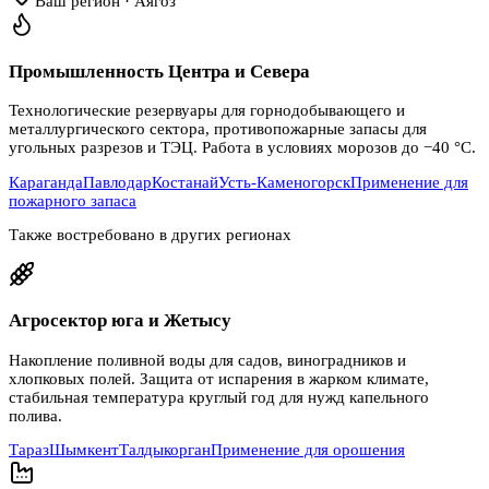
Ваш регион · Аягоз
Промышленность Центра и Севера
Технологические резервуары для горнодобывающего и
металлургического сектора, противопожарные запасы для
угольных разрезов и ТЭЦ. Работа в условиях морозов до −40 °C.
Караганда
Павлодар
Костанай
Усть-Каменогорск
Применение для
пожарного запаса
Также востребовано в других регионах
Агросектор юга и Жетысу
Накопление поливной воды для садов, виноградников и
хлопковых полей. Защита от испарения в жарком климате,
стабильная температура круглый год для нужд капельного
полива.
Тараз
Шымкент
Талдыкорган
Применение для орошения