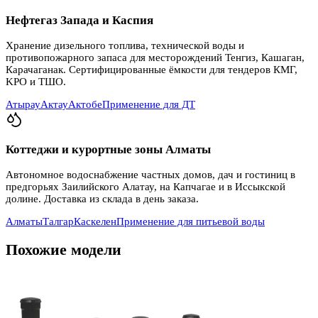
Нефтегаз Запада и Каспия
Хранение дизельного топлива, технической воды и
противопожарного запаса для месторождений Тенгиз, Кашаган,
Карачаганак. Сертифицированные ёмкости для тендеров КМГ,
KPO и ТШО.
Атырау
Актау
Актобе
Применение для ДТ
Коттеджи и курортные зоны Алматы
Автономное водоснабжение частных домов, дач и гостиниц в
предгорьях Заилийского Алатау, на Капчагае и в Иссыкской
долине. Доставка из склада в день заказа.
Алматы
Талгар
Каскелен
Применение для питьевой воды
Похожие модели