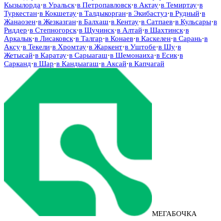
Кызылорда
·
в
Уральск
·
в
Петропавловск
·
в
Актау
·
в
Темиртау
·
в
Туркестан
·
в
Кокшетау
·
в
Талдыкорган
·
в
Экибастуз
·
в
Рудный
·
в
Жанаозен
·
в
Жезказган
·
в
Балхаш
·
в
Кентау
·
в
Сатпаев
·
в
Кульсары
·
в
Риддер
·
в
Степногорск
·
в
Щучинск
·
в
Алтай
·
в
Шахтинск
·
в
Аркалык
·
в
Лисаковск
·
в
Талгар
·
в
Конаев
·
в
Каскелен
·
в
Сарань
·
в
Аксу
·
в
Текели
·
в
Хромтау
·
в
Жаркент
·
в
Уштобе
·
в
Шу
·
в
Жетысай
·
в
Каратау
·
в
Сарыагаш
·
в
Шемонаиха
·
в
Есик
·
в
Сарканд
·
в
Шар
·
в
Кандыагаш
·
в
Аксай
·
в
Капчагай
МЕГАБОЧКА