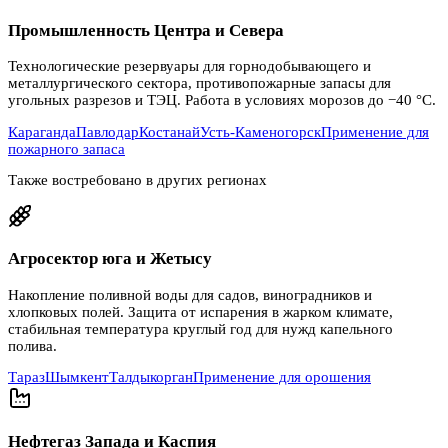
Промышленность Центра и Севера
Технологические резервуары для горнодобывающего и
металлургического сектора, противопожарные запасы для
угольных разрезов и ТЭЦ. Работа в условиях морозов до −40 °C.
Караганда
Павлодар
Костанай
Усть-Каменогорск
Применение для
пожарного запаса
Также востребовано в других регионах
Агросектор юга и Жетысу
Накопление поливной воды для садов, виноградников и
хлопковых полей. Защита от испарения в жарком климате,
стабильная температура круглый год для нужд капельного
полива.
Тараз
Шымкент
Талдыкорган
Применение для орошения
Нефтегаз Запада и Каспия