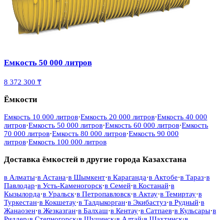
Емкость 50 000 литров
8 372 300 ₸
Ёмкости
Емкость 10 000 литров
·
Емкость 20 000 литров
·
Емкость 40 000
литров
·
Емкость 50 000 литров
·
Емкость 60 000 литров
·
Емкость
70 000 литров
·
Емкость 80 000 литров
·
Емкость 90 000
литров
·
Емкость 100 000 литров
Доставка ёмкостей в другие города Казахстана
в
Алматы
·
в
Астана
·
в
Шымкент
·
в
Караганда
·
в
Актобе
·
в
Тараз
·
в
Павлодар
·
в
Усть-Каменогорск
·
в
Семей
·
в
Костанай
·
в
Кызылорда
·
в
Уральск
·
в
Петропавловск
·
в
Актау
·
в
Темиртау
·
в
Туркестан
·
в
Кокшетау
·
в
Талдыкорган
·
в
Экибастуз
·
в
Рудный
·
в
Жанаозен
·
в
Жезказган
·
в
Балхаш
·
в
Кентау
·
в
Сатпаев
·
в
Кульсары
·
в
Риддер
·
в
Степногорск
·
в
Щучинск
·
в
Алтай
·
в
Шахтинск
·
в