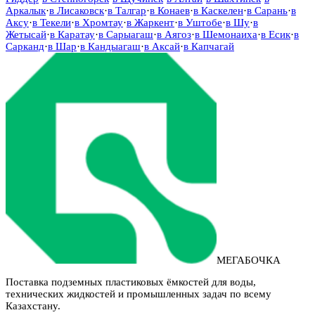
Аркалык
·
в
Лисаковск
·
в
Талгар
·
в
Конаев
·
в
Каскелен
·
в
Сарань
·
в
Аксу
·
в
Текели
·
в
Хромтау
·
в
Жаркент
·
в
Уштобе
·
в
Шу
·
в
Жетысай
·
в
Каратау
·
в
Сарыагаш
·
в
Аягоз
·
в
Шемонаиха
·
в
Есик
·
в
Сарканд
·
в
Шар
·
в
Кандыагаш
·
в
Аксай
·
в
Капчагай
МЕГАБОЧКА
Поставка подземных пластиковых ёмкостей для воды,
технических жидкостей и промышленных задач по всему
Казахстану.