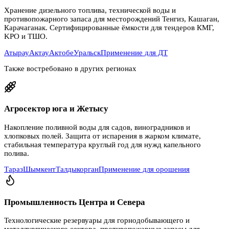
Хранение дизельного топлива, технической воды и
противопожарного запаса для месторождений Тенгиз, Кашаган,
Карачаганак. Сертифицированные ёмкости для тендеров КМГ,
KPO и ТШО.
Атырау
Актау
Актобе
Уральск
Применение для ДТ
Также востребовано в других регионах
Агросектор юга и Жетысу
Накопление поливной воды для садов, виноградников и
хлопковых полей. Защита от испарения в жарком климате,
стабильная температура круглый год для нужд капельного
полива.
Тараз
Шымкент
Талдыкорган
Применение для орошения
Промышленность Центра и Севера
Технологические резервуары для горнодобывающего и
металлургического сектора, противопожарные запасы для