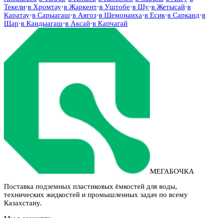
Текели
·
в
Хромтау
·
в
Жаркент
·
в
Уштобе
·
в
Шу
·
в
Жетысай
·
в
Каратау
·
в
Сарыагаш
·
в
Аягоз
·
в
Шемонаиха
·
в
Есик
·
в
Сарканд
·
в
Шар
·
в
Кандыагаш
·
в
Аксай
·
в
Капчагай
МЕГАБОЧКА
Поставка подземных пластиковых ёмкостей для воды,
технических жидкостей и промышленных задач по всему
Казахстану.