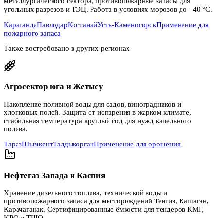
металлургического сектора, противопожарные запасы для
угольных разрезов и ТЭЦ. Работа в условиях морозов до −40 °C.
Караганда
Павлодар
Костанай
Усть-Каменогорск
Применение для
пожарного запаса
Также востребовано в других регионах
Агросектор юга и Жетысу
Накопление поливной воды для садов, виноградников и
хлопковых полей. Защита от испарения в жарком климате,
стабильная температура круглый год для нужд капельного
полива.
Тараз
Шымкент
Талдыкорган
Применение для орошения
Нефтегаз Запада и Каспия
Хранение дизельного топлива, технической воды и
противопожарного запаса для месторождений Тенгиз, Кашаган,
Карачаганак. Сертифицированные ёмкости для тендеров КМГ,
KPO и ТШО.