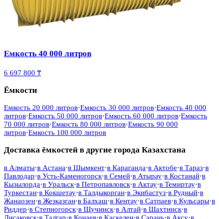
Емкость 40 000 литров
6 697 800 ₸
Ёмкости
Емкость 20 000 литров
·
Емкость 30 000 литров
·
Емкость 40 000
литров
·
Емкость 50 000 литров
·
Емкость 60 000 литров
·
Емкость
70 000 литров
·
Емкость 80 000 литров
·
Емкость 90 000
литров
·
Емкость 100 000 литров
Доставка ёмкостей в другие города Казахстана
в
Алматы
·
в
Астана
·
в
Шымкент
·
в
Караганда
·
в
Актобе
·
в
Тараз
·
в
Павлодар
·
в
Усть-Каменогорск
·
в
Семей
·
в
Атырау
·
в
Костанай
·
в
Кызылорда
·
в
Уральск
·
в
Петропавловск
·
в
Актау
·
в
Темиртау
·
в
Туркестан
·
в
Кокшетау
·
в
Талдыкорган
·
в
Экибастуз
·
в
Рудный
·
в
Жанаозен
·
в
Жезказган
·
в
Балхаш
·
в
Кентау
·
в
Сатпаев
·
в
Кульсары
·
в
Риддер
·
в
Степногорск
·
в
Щучинск
·
в
Алтай
·
в
Шахтинск
·
в
Лисаковск
·
в
Талгар
·
в
Конаев
·
в
Каскелен
·
в
Сарань
·
в
Аксу
·
в