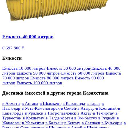
Емкость 40 000 литров
6 697 800 ₸
Ёмкости
Емкость 10 000 литров
·
Емкость 30 000 литров
·
Емкость 40 000
литров
·
Емкость 50 000 литров
·
Емкость 60 000 литров
·
Емкость
70 000 литров
·
Емкость 80 000 литров
·
Емкость 90 000
литров
·
Емкость 100 000 литров
Доставка ёмкостей в другие города Казахстана
в
Алматы
·
в
Астана
·
в
Шымкент
·
в
Караганда
·
в
Тараз
·
в
Павлодар
·
в
Усть-Каменогорск
·
в
Семей
·
в
Атырау
·
в
Костанай
·
в
Кызылорда
·
в
Уральск
·
в
Петропавловск
·
в
Актау
·
в
Темиртау
·
в
Туркестан
·
в
Кокшетау
·
в
Талдыкорган
·
в
Экибастуз
·
в
Рудный
·
в
Жанаозен
·
в
Жезказган
·
в
Балхаш
·
в
Кентау
·
в
Сатпаев
·
в
Кульсары
·
в
Риддер
·
в
Степногорск
·
в
Щучинск
·
в
Алтай
·
в
Шахтинск
·
в