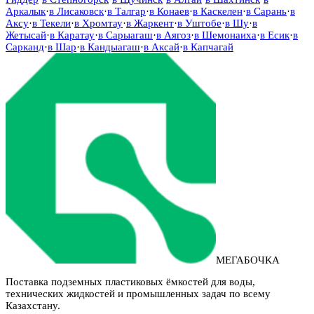
Аркалык
·
в
Лисаковск
·
в
Талгар
·
в
Конаев
·
в
Каскелен
·
в
Сарань
·
в
Аксу
·
в
Текели
·
в
Хромтау
·
в
Жаркент
·
в
Уштобе
·
в
Шу
·
в
Жетысай
·
в
Каратау
·
в
Сарыагаш
·
в
Аягоз
·
в
Шемонаиха
·
в
Есик
·
в
Сарканд
·
в
Шар
·
в
Кандыагаш
·
в
Аксай
·
в
Капчагай
МЕГАБОЧКА
Поставка подземных пластиковых ёмкостей для воды,
технических жидкостей и промышленных задач по всему
Казахстану.