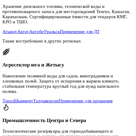
Хранение дизельного топлива, технической воды и
противопожарного запаса для месторождений Тенгиз, Кашаган,
Карачаганак. Сертифицированные ёмкости для тендеров КМГ,
KPO и ТШО.
Атырау
Актау
Актобе
Уральск
Применение для ДТ
Также востребовано в других регионах
Агросектор юга и Жетысу
Накопление поливной воды для садов, виноградников и
хлопковых полей. Защита от испарения в жарком климате,
стабильная температура круглый год для нужд капельного
полива.
Тараз
Шымкент
Талдыкорган
Применение для орошения
Промышленность Центра и Севера
Технологические резервуары для горнодобывающего и