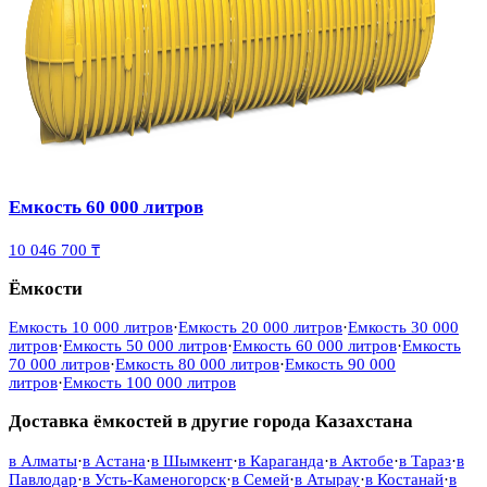
Емкость 60 000 литров
10 046 700 ₸
Ёмкости
Емкость 10 000 литров
·
Емкость 20 000 литров
·
Емкость 30 000
литров
·
Емкость 50 000 литров
·
Емкость 60 000 литров
·
Емкость
70 000 литров
·
Емкость 80 000 литров
·
Емкость 90 000
литров
·
Емкость 100 000 литров
Доставка ёмкостей в другие города Казахстана
в
Алматы
·
в
Астана
·
в
Шымкент
·
в
Караганда
·
в
Актобе
·
в
Тараз
·
в
Павлодар
·
в
Усть-Каменогорск
·
в
Семей
·
в
Атырау
·
в
Костанай
·
в