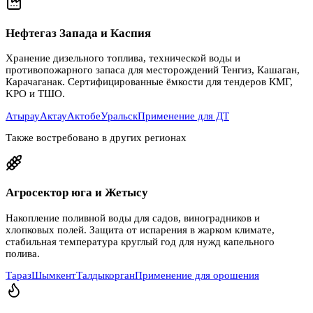
Нефтегаз Запада и Каспия
Хранение дизельного топлива, технической воды и
противопожарного запаса для месторождений Тенгиз, Кашаган,
Карачаганак. Сертифицированные ёмкости для тендеров КМГ,
KPO и ТШО.
Атырау
Актау
Актобе
Уральск
Применение для ДТ
Также востребовано в других регионах
Агросектор юга и Жетысу
Накопление поливной воды для садов, виноградников и
хлопковых полей. Защита от испарения в жарком климате,
стабильная температура круглый год для нужд капельного
полива.
Тараз
Шымкент
Талдыкорган
Применение для орошения