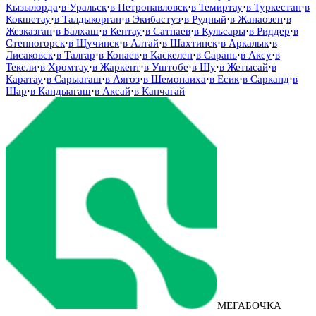
Кызылорда
·
в
Уральск
·
в
Петропавловск
·
в
Темиртау
·
в
Туркестан
·
в
Кокшетау
·
в
Талдыкорган
·
в
Экибастуз
·
в
Рудный
·
в
Жанаозен
·
в
Жезказган
·
в
Балхаш
·
в
Кентау
·
в
Сатпаев
·
в
Кульсары
·
в
Риддер
·
в
Степногорск
·
в
Щучинск
·
в
Алтай
·
в
Шахтинск
·
в
Аркалык
·
в
Лисаковск
·
в
Талгар
·
в
Конаев
·
в
Каскелен
·
в
Сарань
·
в
Аксу
·
в
Текели
·
в
Хромтау
·
в
Жаркент
·
в
Уштобе
·
в
Шу
·
в
Жетысай
·
в
Каратау
·
в
Сарыагаш
·
в
Аягоз
·
в
Шемонаиха
·
в
Есик
·
в
Сарканд
·
в
Шар
·
в
Кандыагаш
·
в
Аксай
·
в
Капчагай
МЕГАБОЧКА