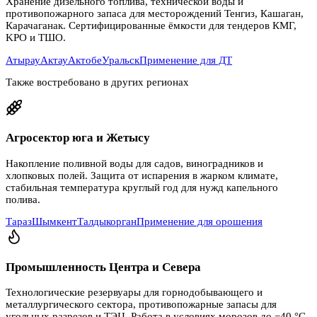
Хранение дизельного топлива, технической воды и
противопожарного запаса для месторождений Тенгиз, Кашаган,
Карачаганак. Сертифицированные ёмкости для тендеров КМГ,
KPO и ТШО.
Атырау
Актау
Актобе
Уральск
Применение для ДТ
Также востребовано в других регионах
Агросектор юга и Жетысу
Накопление поливной воды для садов, виноградников и
хлопковых полей. Защита от испарения в жарком климате,
стабильная температура круглый год для нужд капельного
полива.
Тараз
Шымкент
Талдыкорган
Применение для орошения
Промышленность Центра и Севера
Технологические резервуары для горнодобывающего и
металлургического сектора, противопожарные запасы для
угольных разрезов и ТЭЦ. Работа в условиях морозов до −40 °C.