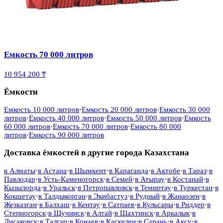
Емкость 70 000 литров
10 954 200 ₸
Ёмкости
Емкость 10 000 литров
·
Емкость 20 000 литров
·
Емкость 30 000
литров
·
Емкость 40 000 литров
·
Емкость 50 000 литров
·
Емкость
60 000 литров
·
Емкость 70 000 литров
·
Емкость 80 000
литров
·
Емкость 90 000 литров
Доставка ёмкостей в другие города Казахстана
в
Алматы
·
в
Астана
·
в
Шымкент
·
в
Караганда
·
в
Актобе
·
в
Тараз
·
в
Павлодар
·
в
Усть-Каменогорск
·
в
Семей
·
в
Атырау
·
в
Костанай
·
в
Кызылорда
·
в
Уральск
·
в
Петропавловск
·
в
Темиртау
·
в
Туркестан
·
в
Кокшетау
·
в
Талдыкорган
·
в
Экибастуз
·
в
Рудный
·
в
Жанаозен
·
в
Жезказган
·
в
Балхаш
·
в
Кентау
·
в
Сатпаев
·
в
Кульсары
·
в
Риддер
·
в
Степногорск
·
в
Щучинск
·
в
Алтай
·
в
Шахтинск
·
в
Аркалык
·
в
Лисаковск
·
в
Талгар
·
в
Конаев
·
в
Каскелен
·
в
Сарань
·
в
Аксу
·
в