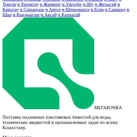
Текели
·
в
Хромтау
·
в
Жаркент
·
в
Уштобе
·
в
Шу
·
в
Жетысай
·
в
Каратау
·
в
Сарыагаш
·
в
Аягоз
·
в
Шемонаиха
·
в
Есик
·
в
Сарканд
·
в
Шар
·
в
Кандыагаш
·
в
Аксай
·
в
Капчагай
МЕГАБОЧКА
Поставка подземных пластиковых ёмкостей для воды,
технических жидкостей и промышленных задач по всему
Казахстану.