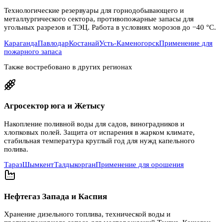
Технологические резервуары для горнодобывающего и
металлургического сектора, противопожарные запасы для
угольных разрезов и ТЭЦ. Работа в условиях морозов до −40 °C.
Караганда
Павлодар
Костанай
Усть-Каменогорск
Применение для
пожарного запаса
Также востребовано в других регионах
Агросектор юга и Жетысу
Накопление поливной воды для садов, виноградников и
хлопковых полей. Защита от испарения в жарком климате,
стабильная температура круглый год для нужд капельного
полива.
Тараз
Шымкент
Талдыкорган
Применение для орошения
Нефтегаз Запада и Каспия
Хранение дизельного топлива, технической воды и