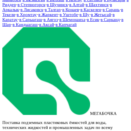
Риддер
·
в
Степногорск
·
в
Щучинск
·
в
Алтай
·
в
Шахтинск
·
в
Аркалык
·
в
Лисаковск
·
в
Талгар
·
в
Конаев
·
в
Каскелен
·
в
Сарань
·
в
Текели
·
в
Хромтау
·
в
Жаркент
·
в
Уштобе
·
в
Шу
·
в
Жетысай
·
в
Каратау
·
в
Сарыагаш
·
в
Аягоз
·
в
Шемонаиха
·
в
Есик
·
в
Сарканд
·
в
Шар
·
в
Кандыагаш
·
в
Аксай
·
в
Капчагай
МЕГАБОЧКА
Поставка подземных пластиковых ёмкостей для воды,
технических жидкостей и промышленных задач по всему