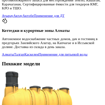
противопожарного запаса для месторождений Тенгиз, Кашаган,
Карачаганак. Сертифицированные ёмкости для тендеров КМГ,
KPO и ТШО.
Атырау
Актау
Актобе
Применение для ДТ
Коттеджи и курортные зоны Алматы
Автономное водоснабжение частных домов, дач и гостиниц в
предгорьях Заилийского Алатау, на Капчагае и в Иссыкской
долине. Доставка из склада в день заказа.
Алматы
Талгар
Каскелен
Применение для питьевой воды
Похожие модели